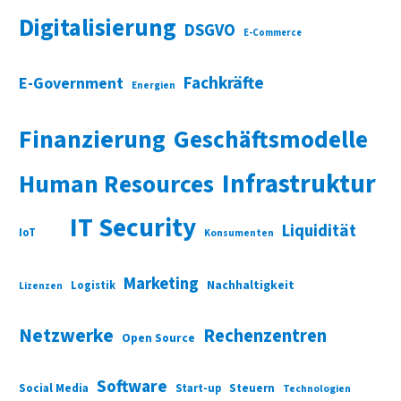
Digitalisierung
DSGVO
E-Commerce
Fachkräfte
E-Government
Energien
Finanzierung
Geschäftsmodelle
Infrastruktur
Human Resources
IT Security
Liquidität
IoT
Konsumenten
Marketing
Nachhaltigkeit
Logistik
Lizenzen
Netzwerke
Rechenzentren
Open Source
Software
Social Media
Start-up
Steuern
Technologien