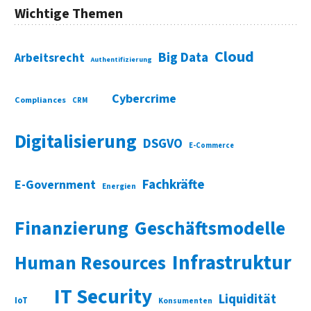
Wichtige Themen
Cloud
Big Data
Arbeitsrecht
Authentifizierung
Cybercrime
Compliances
CRM
Digitalisierung
DSGVO
E-Commerce
Fachkräfte
E-Government
Energien
Finanzierung
Geschäftsmodelle
Infrastruktur
Human Resources
IT Security
Liquidität
IoT
Konsumenten