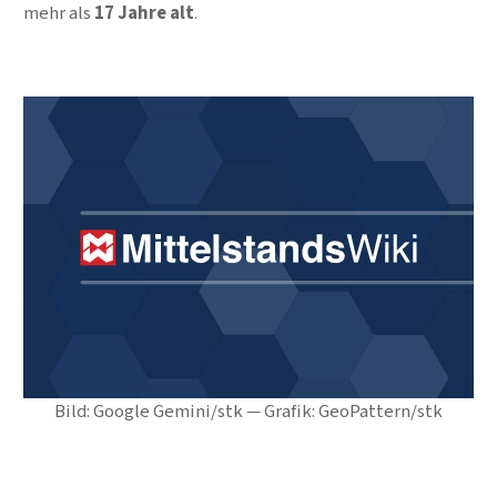
mehr als
17 Jahre alt
.
Bild: Google Gemini/stk — Grafik: GeoPattern/stk