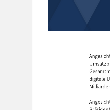
Angesich
Umsatzpr
Gesamtma
digitale 
Milliarde
Angesich
Präsident