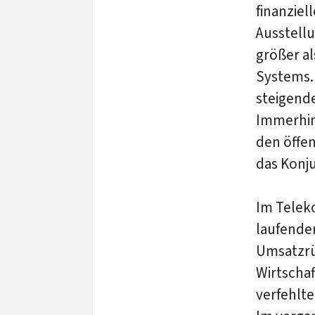
finanzie
Ausstellu
größer a
Systems. 
steigende
Immerhin 
den öffen
das Konj
Im Telek
laufenden
Umsatzrü
Wirtschaf
verfehlte