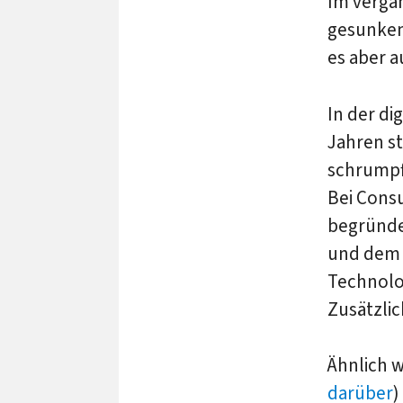
Im vergan
gesunken
es aber a
In der di
Jahren s
schrumpft
Bei Cons
begründe
und dem 
Technolo
Zusätzli
Ähnlich w
darüber
)