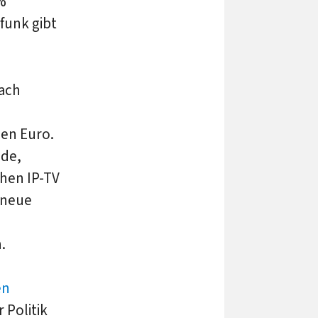
%
funk gibt
nach
den Euro.
nde,
hen IP-TV
 neue
.
en
 Politik