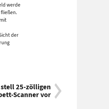
Geld werde
fließen.
mit
Sicht der
erung
stell 25-zölligen
bett-Scanner vor