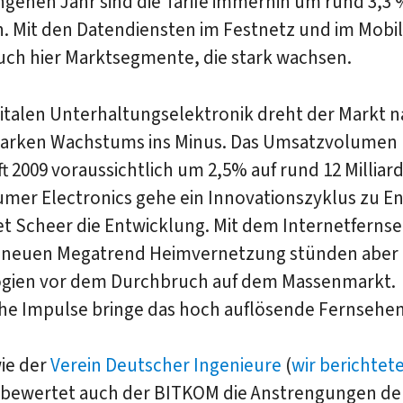
genen Jahr sind die Tarife immerhin um rund 3,3 
. Mit den Datendiensten im Festnetz und im Mobil
uch hier Marktsegmente, die stark wachsen.
gitalen Unterhaltungselektronik dreht der Markt 
tarken Wachstums ins Minus. Das Umsatzvolumen
 2009 voraussichtlich um 2,5% auf rund 12 Milliar
umer Electronics gehe ein Innovationszyklus zu E
t Scheer die Entwicklung. Mit dem Internetfernse
neuen Megatrend Heimvernetzung stünden aber
gien vor dem Durchbruch auf dem Massenmarkt.
che Impulse bringe das hoch auflösende Fernsehen
ie der
Verein Deutscher Ingenieure
(
wir berichtet
 bewertet auch der BITKOM die Anstrengungen der