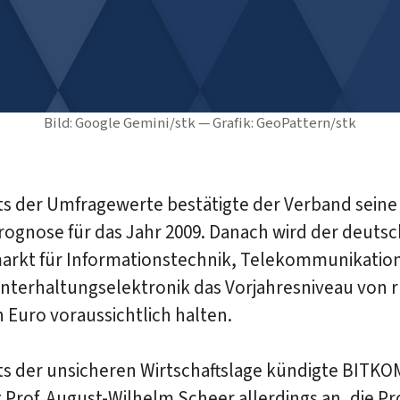
Bild: Google Gemini/stk — Grafik: GeoPattern/stk
ts der Umfragewerte bestätigte der Verband seine
ognose für das Jahr 2009. Danach wird der deuts
rkt für Informationstechnik, Telekommunikatio
Unterhaltungselektronik das Vorjahresniveau von 
n Euro voraussichtlich halten.
ts der unsicheren Wirtschaftslage kündigte BITKO
 Prof. August-Wilhelm Scheer allerdings an, die P