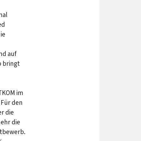
mal
ed
ie
nd auf
 bringt
ITKOM im
 Für den
r die
mehr die
ttbewerb.