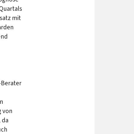
Quartals
satz mit
iarden
end
-Berater
en
g von
 da
uch