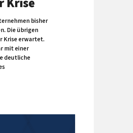
r Krise
nternehmen bisher
n. Die übrigen
 Krise erwartet.
 mit einer
e deutliche
es