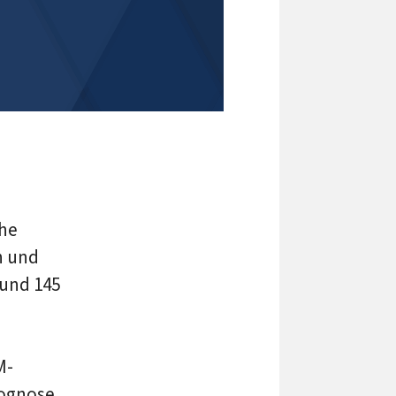
che
n und
rund 145
M-
rognose