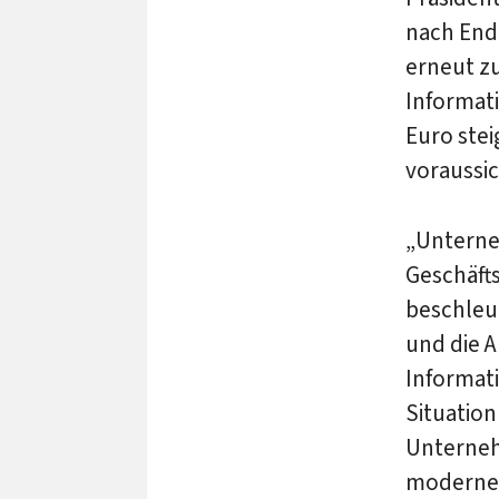
nach End
erneut z
Informati
Euro ste
voraussic
„Unterne
Geschäft
beschleun
und die 
Informati
Situation
Unternehm
moderne 