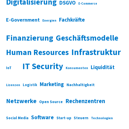
Digitalisierung
DSGVO
E-Commerce
Fachkräfte
E-Government
Energien
Finanzierung
Geschäftsmodelle
Infrastruktur
Human Resources
IT Security
Liquidität
IoT
Konsumenten
Marketing
Nachhaltigkeit
Logistik
Lizenzen
Netzwerke
Rechenzentren
Open Source
Software
Social Media
Start-up
Steuern
Technologien