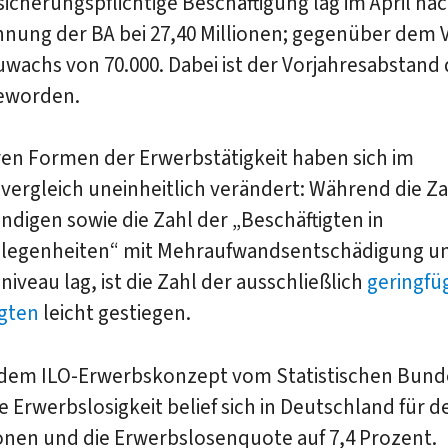
sicherungspflichtige Beschäftigung lag im April na
ung der BA bei 27,40 Millionen; gegenüber dem Vo
uwachs von 70.000. Dabei ist der Vorjahresabstand 
geworden.
ren Formen der Erwerbstätigkeit haben sich im
vergleich uneinheitlich verändert: Während die Za
ndigen sowie die Zahl der „Beschäftigten in
elegenheiten“ mit Mehraufwandsentschädigung u
niveau lag, ist die Zahl der ausschließlich
geringfü
igten
leicht gestiegen.
 dem ILO-Erwerbskonzept vom Statistischen Bun
e Erwerbslosigkeit belief sich in Deutschland für d
ionen und die Erwerbslosenquote auf 7,4 Prozent.