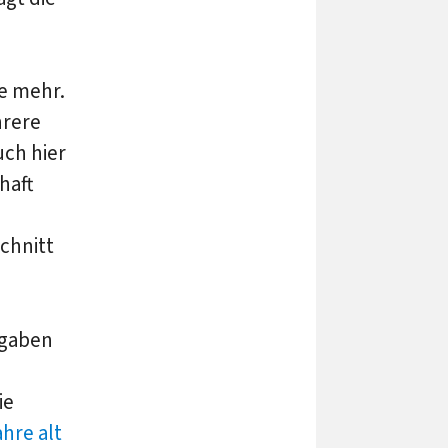
e mehr.
hrere
uch hier
haft
chnitt
ngaben
ie
ahre alt