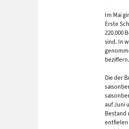
Im Mai gi
Erste Sch
220.000 B
sind. In 
genommen
beziffern
Die der 
saisonbe
saisonber
auf Juni 
Bestand 
entfielen