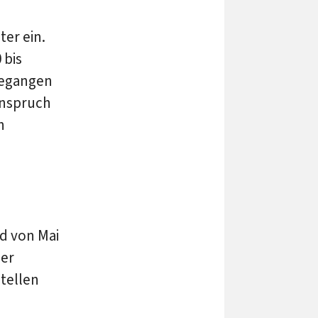
er ein.
 bis
 gegangen
Anspruch
n
nd von Mai
der
tellen