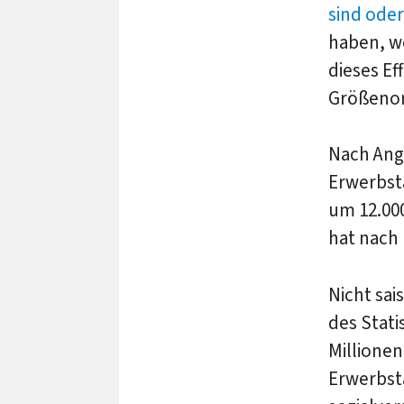
sind oder
haben, we
dieses Ef
Größenor
Nach An
Erwerbst
um 12.000
hat nach
Nicht sai
des Stati
Millionen
Erwerbstä