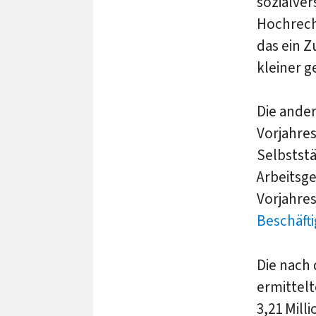
sozialver
Hochrechn
das ein Z
kleiner 
Die ande
Vorjahres
Selbststä
Arbeitsg
Vorjahres
Beschäft
Die nach
ermittelt
3,21 Mill