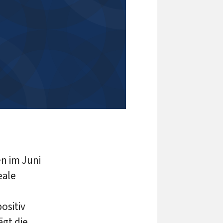
en im Juni
eale
ositiv
ägt die