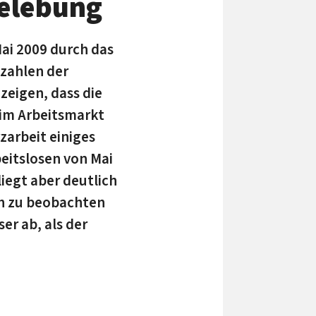
belebung
ai 2009 durch das
nzahlen der
zeigen, dass die
t im Arbeitsmarkt
zarbeit einiges
beitslosen von Mai
liegt aber deutlich
ch zu beobachten
er ab, als der