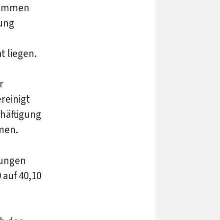
nommen
rung
 liegen.
r
reinigt
chäftigung
men.
nungen
 auf 40,10