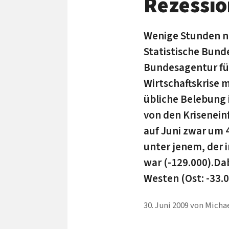
Rezessio
Wenige Stunden n
Statistische Bund
Bundesagentur für 
Wirtschaftskrise m
übliche Belebung 
von den Kriseneinf
auf Juni zwar um 4
unter jenem, der 
war (-129.000).Da
Westen (Ost: -33.0
30. Juni 2009
von
Michae