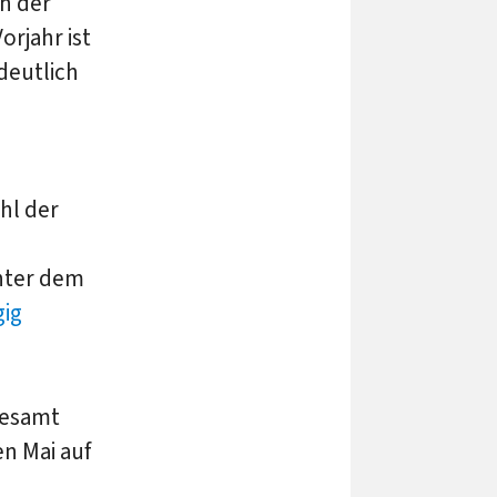
ch der
rjahr ist
deutlich
hl der
nter dem
gig
desamt
en Mai auf