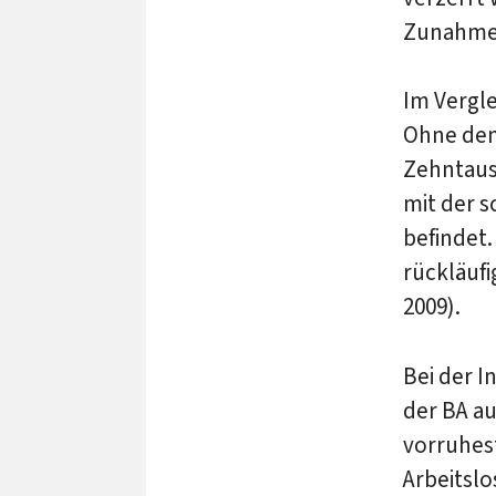
Zunahme 
Im Vergle
Ohne den
Zehntause
mit der s
befindet
rückläufi
2009).
Bei der 
der BA a
vorruhes
Arbeitslo