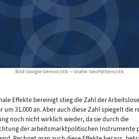
Bild: Google Gemini/stk — Grafik: GeoPattern/stk
ale Effekte bereinigt stieg die Zahl der Arbeitslos
r um 31.000 an. Aber auch diese Zahl spiegelt die r
ng noch nicht wirklich wieder, da sie durch die
chtung der arbeitsmarktpolitischen Instrumente p
wird. Rechnet man auch diese Effekte heraus, betr