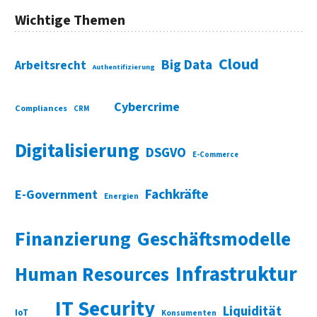
Wichtige Themen
Cloud
Big Data
Arbeitsrecht
Authentifizierung
Cybercrime
Compliances
CRM
Digitalisierung
DSGVO
E-Commerce
Fachkräfte
E-Government
Energien
Finanzierung
Geschäftsmodelle
Infrastruktur
Human Resources
IT Security
Liquidität
IoT
Konsumenten