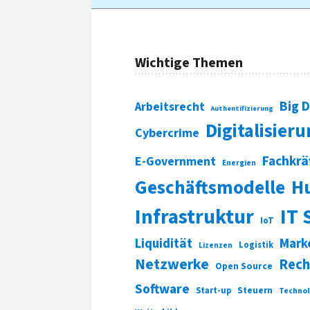
Wichtige Themen
Big 
Arbeitsrecht
Authentifizierung
Digitalisier
Cybercrime
Fachkrä
E-Government
Energien
Geschäftsmodelle
H
Infrastruktur
IT 
IoT
Liquidität
Mark
Logistik
Lizenzen
Netzwerke
Rech
Open Source
Software
Start-up
Steuern
Technol