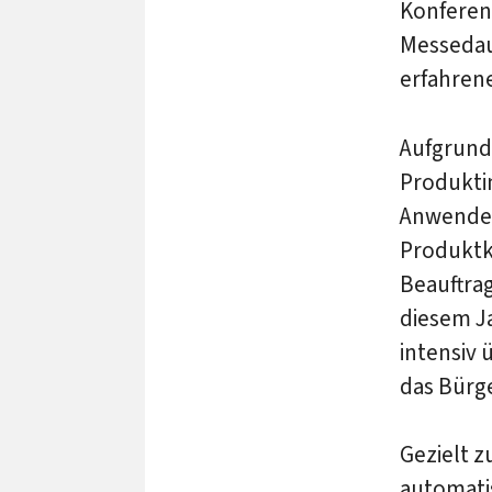
Konferen
Messedaue
erfahren
Aufgrund
Produkti
Anwender
Produktko
Beauftra
diesem J
intensiv 
das Bürge
Gezielt z
automatis