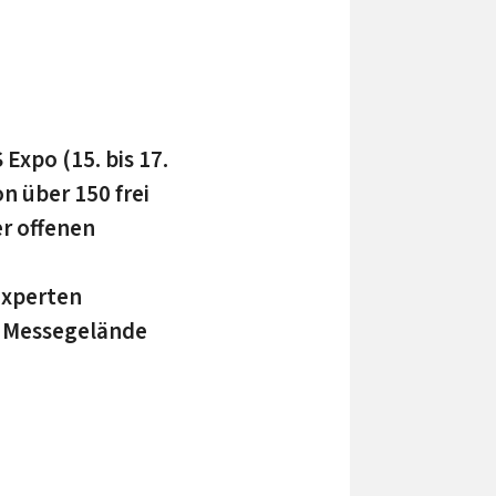
Expo (15. bis 17.
 über 150 frei
r offenen
experten
s Messegelände