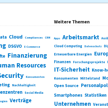
Weitere Themen
Cloud
Arbeitsmarkt
Data
Compliances
CRM
Ausb
Apps
ung
DSGVO
Di
Cloud Computing
Datenschutz
E-Commerce
Euro
Finanzierung
Erneuerbare Energien
fte
Finanzen
Forschungsprojekte
uman Resources
IT-Sicherheit
Know-h
Security
Mo
Konsumenten
Konsumenten
Mittelstand
eting
Personalpol
Open Source
Nachhaltigkeit
enzentren
Social Media
Smartphones
Statistiken
Verträge
ogien
Unternehmen
Verans