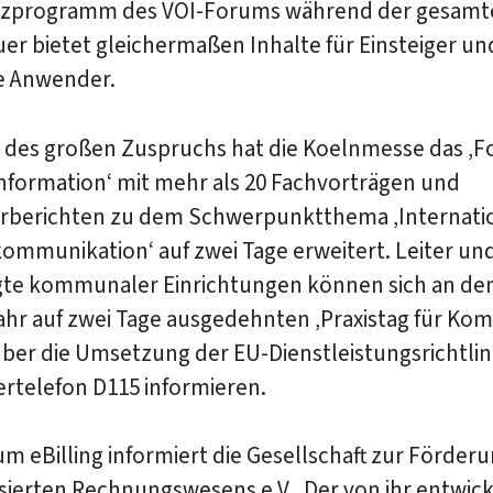
zprogramm des VOI-Forums während der gesamt
r bietet gleichermaßen Inhalte für Einsteiger un
e Anwender.
 des großen Zuspruchs hat die Koelnmesse das ‚
nformation‘ mit mehr als 20 Fachvorträgen und
berichten zu dem Schwerpunktthema ‚Internati
mmunikation‘ auf zwei Tage erweitert. Leiter und
gte kommunaler Einrichtungen können sich an de
ahr auf zwei Tage ausgedehnten ‚Praxistag für K
über die Umsetzung der EU-Dienstleistungsrichtlin
rtelefon D115 informieren.
um eBilling informiert die Gesellschaft zur Förder
ierten Rechnungswesens e.V.. Der von ihr entwick