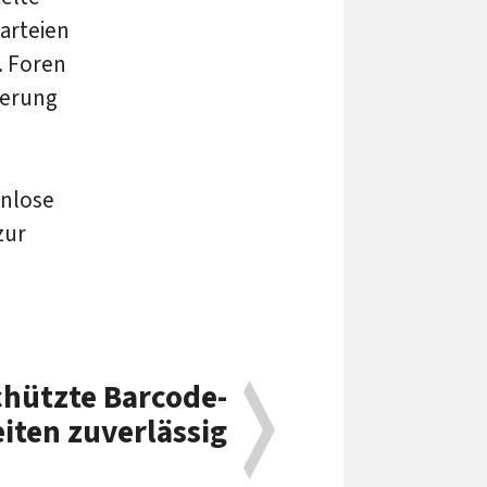
arteien
. Foren
ierung
nlose
zur
chützte Barcode-
iten zuverlässig