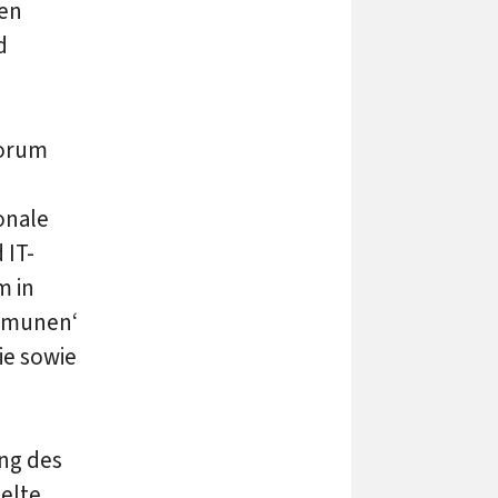
en
d
Forum
onale
 IT-
m in
ommunen‘
ie sowie
ung des
elte