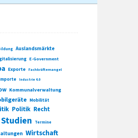
Auslandsmärkte
ildung
gitalisierung
E-Government
pa
Exporte
Fachkräftemangel
Importe
Industrie 4.0
ow
Kommunalverwaltung
bilgeräte
Mobilität
itik
Politik
Recht
Studien
Termine
Wirtschaft
taltungen