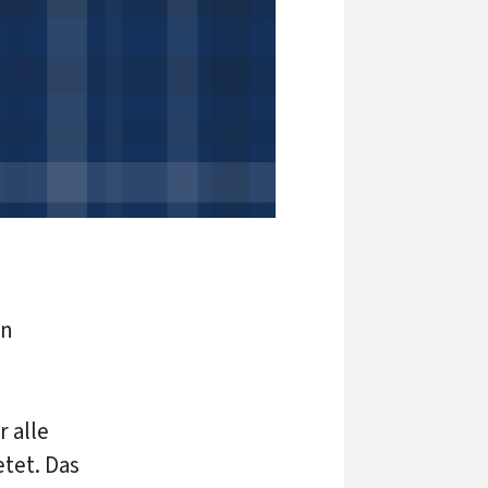
en
 alle
tet. Das