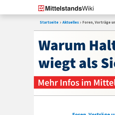
Zum
Startseite
Aktuelles
Foren, Vorträge 
Inhalt
springen
Foren, Vorträge 