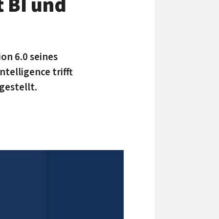
 BI und
ion 6.0 seines
elligence trifft
estellt.