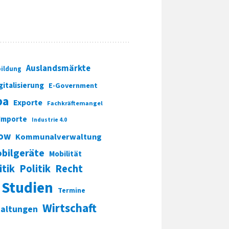
Auslandsmärkte
ildung
gitalisierung
E-Government
pa
Exporte
Fachkräftemangel
Importe
Industrie 4.0
ow
Kommunalverwaltung
bilgeräte
Mobilität
itik
Politik
Recht
Studien
Termine
Wirtschaft
taltungen