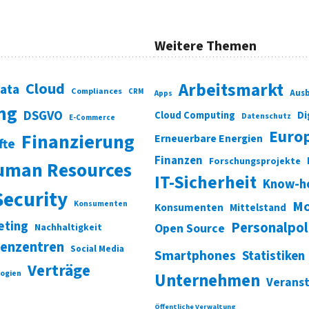
Weitere Themen
Cloud
Arbeitsmarkt
Data
Compliances
CRM
Ausb
Apps
ung
DSGVO
Di
Cloud Computing
Datenschutz
E-Commerce
Euro
Finanzierung
Erneuerbare Energien
fte
Finanzen
Forschungsprojekte
uman Resources
IT-Sicherheit
Know-h
Security
Mo
Konsumenten
Konsumenten
Mittelstand
eting
Personalpol
Open Source
Nachhaltigkeit
enzentren
Social Media
Smartphones
Statistiken
Verträge
ogien
Unternehmen
Verans
Öffentliche Verwaltung