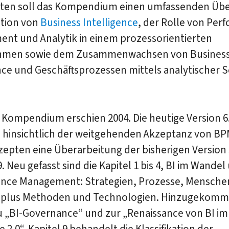
eiten soll das Kompendium einen umfassenden Übe
ution von
Business Intelligence
, der Rolle von Per
nt und Analytik in einem prozessorientierten
hmen sowie dem Zusammenwachsen von Busines
nce und Geschäftsprozessen mittels analytischer S
 Kompendium erschien 2004. Die heutige Version 6.0
m hinsichtlich der weitgehenden Akzeptanz von B
epten eine Überarbeitung der bisherigen Version
. Neu gefasst sind die Kapitel 1 bis 4, BI im Wandel
nce Management: Strategien, Prozesse, Mensche
 plus Methoden und Technologien. Hinzugekomm
u „BI-Governance“ und zur „Renaissance von BI im
e 2.0“. Kapitel 9 behandelt die Klassifikation der