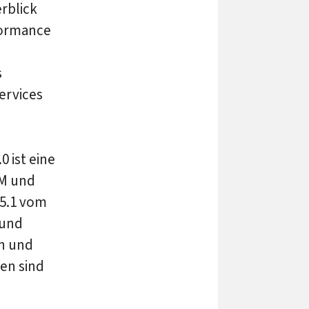
rblick
formance
s
ervices
 ist eine
PM und
 5.1 vom
 und
n und
en sind