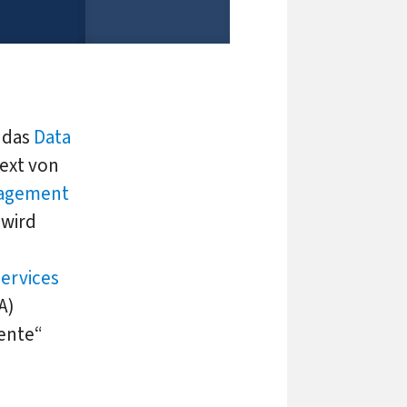
 das
Data
text von
agement
 wird
Services
A)
gente“