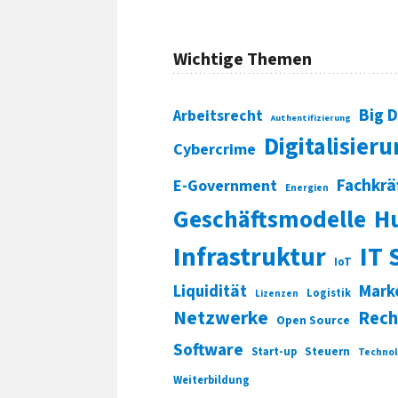
Wichtige Themen
Big 
Arbeitsrecht
Authentifizierung
Digitalisier
Cybercrime
Fachkrä
E-Government
Energien
Geschäftsmodelle
H
Infrastruktur
IT 
IoT
Liquidität
Mark
Logistik
Lizenzen
Netzwerke
Rech
Open Source
Software
Start-up
Steuern
Technol
Weiterbildung