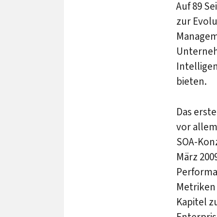
Auf 89 S
zur Evol
Manageme
Unterne
Intellige
bieten.
Das erste
vor alle
SOA-Konz
März 2009
Performa
Metriken
Kapitel z
Enterpris