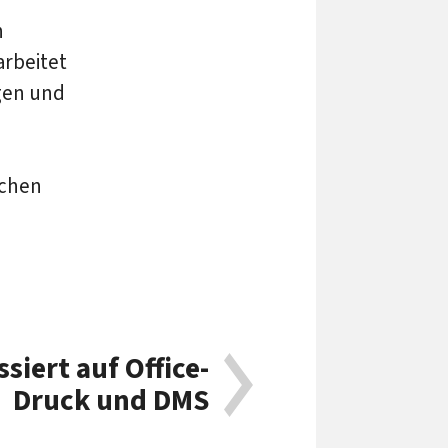
n
arbeitet
gen und
schen
.
siert auf Office-
Druck und DMS