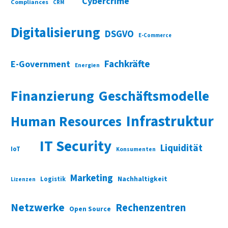
Cybercrime
Compliances
CRM
Digitalisierung
DSGVO
E-Commerce
Fachkräfte
E-Government
Energien
Finanzierung
Geschäftsmodelle
Infrastruktur
Human Resources
IT Security
Liquidität
IoT
Konsumenten
Marketing
Nachhaltigkeit
Logistik
Lizenzen
Netzwerke
Rechenzentren
Open Source