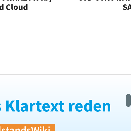
nd Cloud
SA