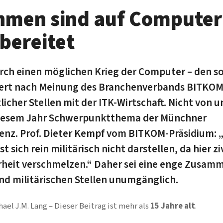
hmen sind auf Computer
rbereitet
rch einen möglichen Krieg der Computer – den 
dert nach Meinung des Branchenverbands BITKOM
icher Stellen mit der ITK-Wirtschaft. Nicht von u
diesem Jahr Schwer­punkt­thema der Münchner
enz. Prof. Dieter Kempf vom BITKOM-Prä­si­dium:
 sich rein militärisch nicht darstellen, da hier zi
erheit verschmelzen.“ Daher sei eine enge Zusam
und militärischen Stellen unumgänglich.
hael J.M. Lang
Dieser Beitrag ist mehr als
15 Jahre alt
.