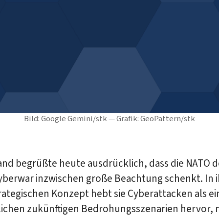
Bild: Google Gemini/stk — Grafik: GeoPattern/stk
and begrüßte heute ausdrücklich, dass die NATO 
berwar inzwischen große Beachtung schenkt. In 
ategischen Konzept hebt sie Cyberattacken als ei
lichen zukünftigen Bedrohungsszenarien hervor,