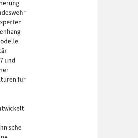
cherung
undeswehr
experten
menhang
modelle
tär
07 und
ner
kturen für
ntwickelt
chnische
hne