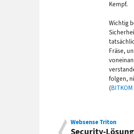
Kempf.
Wichtig b
Sicherhe
tatsächli
Fräse, un
voneinand
verstande
folgen, n
(
BITKOM
Websense Triton
Security-Lösung