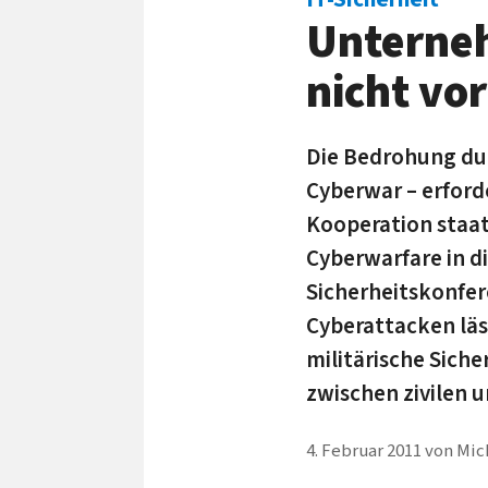
Unterne
nicht vo
Die Bedrohung du
Cyberwar – erfor
Kooperation staatl
Cyberwarfare in 
Sicherheitskonfer
Cyberattacken lässt
militärische Sich
zwischen zivilen 
4. Februar 2011
von
Mic