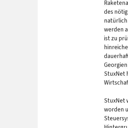
Raketenan
des nötig
natürlich
werden a
ist zu p
hinreiche
dauerhaft
Georgien 
StuxNet h
Wirtschaf
StuxNet w
worden u
Steuersy
Hintergr