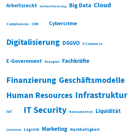
Cloud
Big Data
Arbeitsrecht
Authentifizierung
Cybercrime
Compliances
CRM
Digitalisierung
DSGVO
E-Commerce
Fachkräfte
E-Government
Energien
Finanzierung
Geschäftsmodelle
Infrastruktur
Human Resources
IT Security
Liquidität
IoT
Konsumenten
Marketing
Nachhaltigkeit
Logistik
Lizenzen