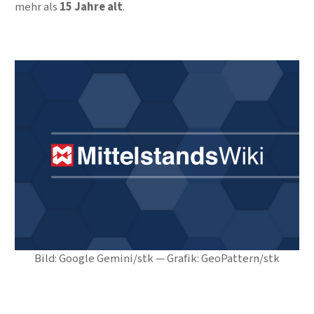
mehr als
15 Jahre alt
.
Bild: Google Gemini/stk — Grafik: GeoPattern/stk