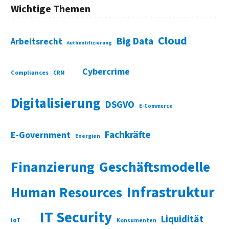
Wichtige Themen
Cloud
Big Data
Arbeitsrecht
Authentifizierung
Cybercrime
Compliances
CRM
Digitalisierung
DSGVO
E-Commerce
Fachkräfte
E-Government
Energien
Finanzierung
Geschäftsmodelle
Infrastruktur
Human Resources
IT Security
Liquidität
IoT
Konsumenten