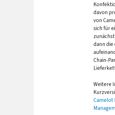
Konfekti
davon pro
von Came
sich für 
zunächst
dann die
aufeinan
Chain-Par
Lieferkett
Weitere I
Kurzvers
Camelot 
Managem