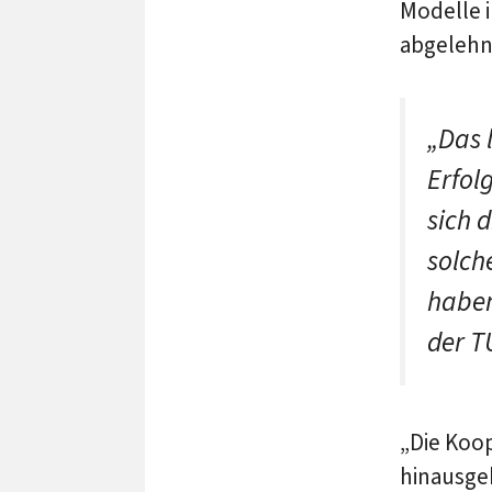
Modelle 
abgelehn
„Das 
Erfol
sich 
solch
haben“
der T
„Die Koop
hinausgeh