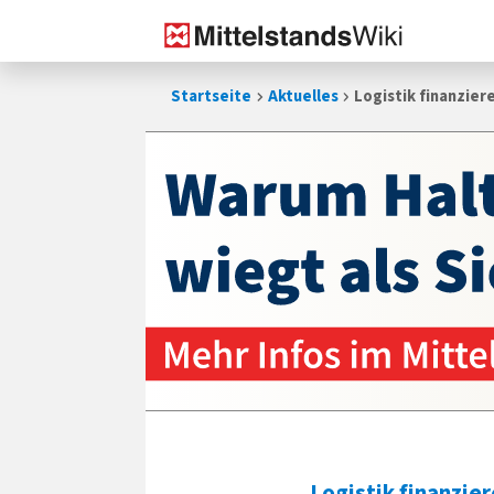
Zum
Startseite
Aktuelles
Logistik finanzier
Inhalt
springen
Logistik finanzie