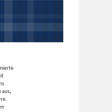
mierte
it
ns
 aus,
re.
en