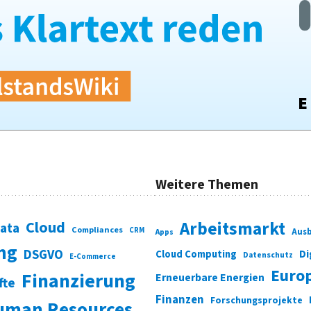
Weitere Themen
Cloud
Arbeitsmarkt
Data
Compliances
CRM
Ausb
Apps
ung
DSGVO
Di
Cloud Computing
Datenschutz
E-Commerce
Euro
Finanzierung
Erneuerbare Energien
fte
Finanzen
Forschungsprojekte
uman Resources