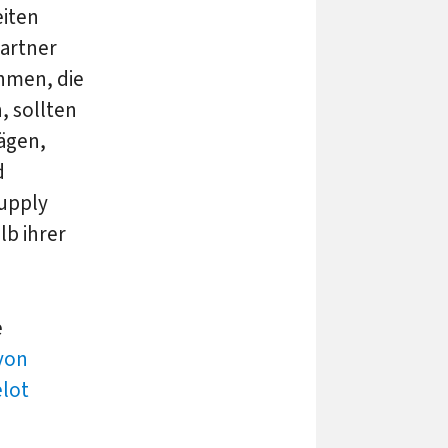
eiten
Partner
hmen, die
, sollten
ägen,
d
Supply
lb ihrer
e
 von
lot