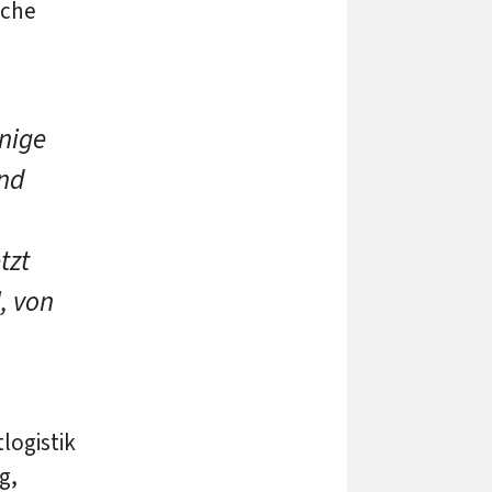
nche
enige
und
tzt
l, von
logistik
g,