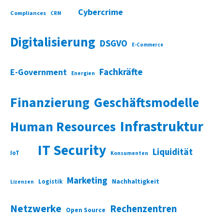
Cybercrime
Compliances
CRM
Digitalisierung
DSGVO
E-Commerce
Fachkräfte
E-Government
Energien
Finanzierung
Geschäftsmodelle
Infrastruktur
Human Resources
IT Security
Liquidität
IoT
Konsumenten
Marketing
Nachhaltigkeit
Logistik
Lizenzen
Netzwerke
Rechenzentren
Open Source