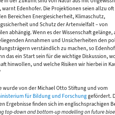
e in der Zukunft sind von Natur aus mit Ungewiss
, warnt Edenhofer. Die Projektionen seien allzu oft
den Bereichen Energiesicherheit, Klimaschutz,
ssicherheit und Schutz der Artenvielfalt – von
len abhängig. Wenn es der Wissenschaft gelänge, 
liegenden Annahmen und Unsicherheiten den pol
dungsträgern verständlich zu machen, so Edenhofe
n das ein Start sein für die wichtige Diskussion, wo
aft hinwollen, und welche Risiken wir hierbei in Ka
“
e wurde von der Michael Otto Stiftung und vom
nisterium für Bildung und Forschung
gefördert. D
en Ergebnisse finden sich im englischsprachigen B
ng top-down and bottom-up modelling on future bio