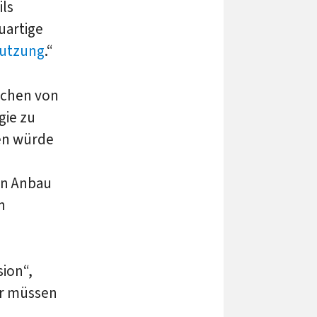
ils
uartige
utzung
.“
eichen von
gie zu
en würde
en Anbau
n
sion“,
er müssen