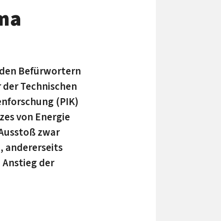
ima
r den Befürwortern
r der Technischen
genforschung (PIK)
tzes von Energie
-Ausstoß zwar
, andererseits
 Anstieg der