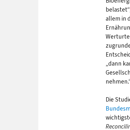
Bioenergi
belastet“
allem in 
Ernährung
Werturtei
zugrunde
Entschei
„dann kan
Gesellsch
nehmen.
Die Studi
Bundesmi
wichtigst
Reconcili