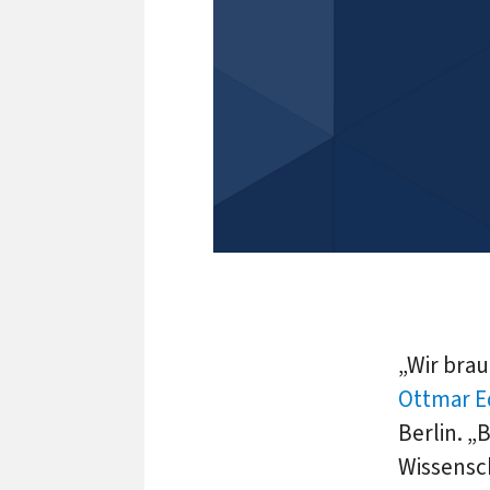
„Wir brau
Ottmar E
Berlin. „
Wissensch