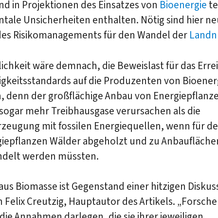
ind in Projektionen des Einsatzes von
Bioenergie
te
ale Unsicherheiten enthalten. Nötig sind hier ne
des Risikomanagements für den Wandel der
Landn
ichkeit wäre demnach, die Beweislast für das Err
igkeitsstandards auf die Produzenten von Bioener
n, denn der großflächige Anbau von Energiepflanz
sogar mehr Treibhausgase verursachen als die
rzeugung mit fossilen Energiequellen, wenn für d
giepflanzen Wälder abgeholzt und zu Anbaufläche
delt werden müssten.
aus Biomasse ist Gegenstand einer hitzigen Diskus
 Felix Creutzig, Hauptautor des Artikels. „Forsch
 die Annahmen darlegen, die sie ihrer jeweiligen