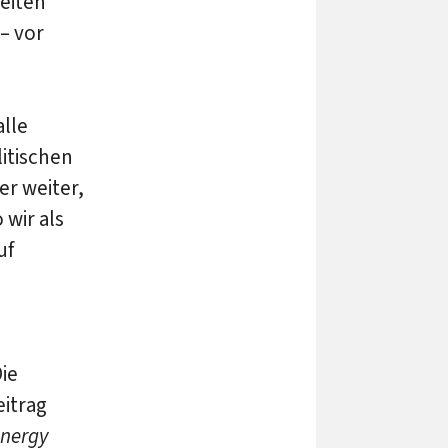
heiten
 – vor
alle
itischen
r weiter,
 wir als
uf
ie
eitrag
energy