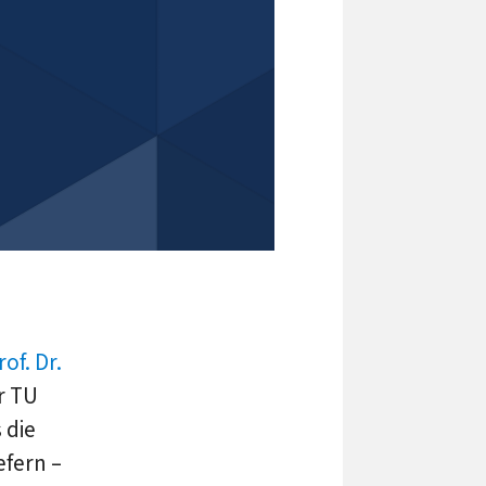
rof. Dr.
r TU
 die
efern –