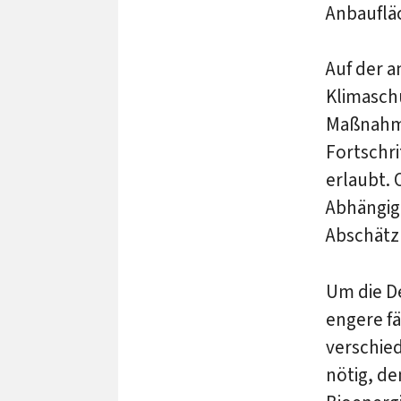
Anbauflä
Auf der 
Klimaschu
Maßnahme
Fortschri
erlaubt. 
Abhängig
Abschätz
Um die D
engere f
verschie
nötig, d