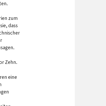
ten.
rien zum
sie, dass
chnischer
r
usagen.
or Zehn.
ren eine
n
ngen