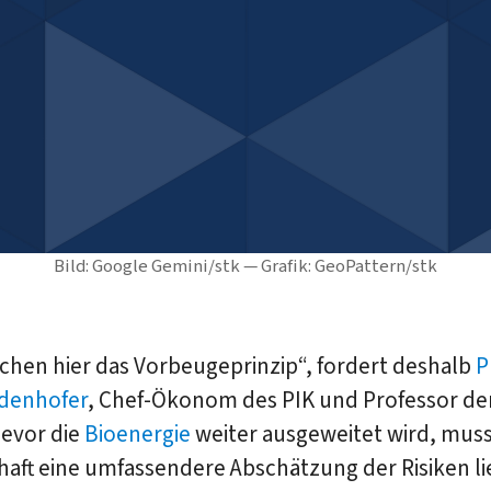
Bild: Google Gemini/stk — Grafik: GeoPattern/stk
chen hier das Vorbeugeprinzip“, fordert deshalb
P
denhofer
, Chef-Ökonom des PIK und Professor de
Bevor die
Bioenergie
weiter ausgeweitet wird, muss
aft eine umfassendere Abschätzung der Risiken li