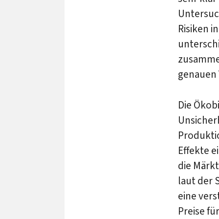
Untersuc
Risiken i
untersch
zusammen
genauen 
Die Ökobi
Unsicher
Produkti
Effekte e
die Märk
laut der 
eine vers
Preise fü