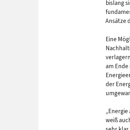
bislang s
fundament
Ansätze 
Eine Mögl
Nachhalt
verlager
am Ende 
Energiee
der Ener
umgewan
„Energie 
weiß auch
sehr klar