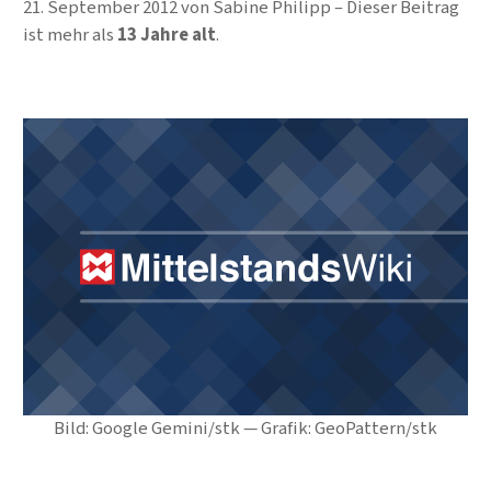
21. September 2012
von
Sabine Philipp
Dieser Beitrag
ist mehr als
13 Jahre alt
.
Bild: Google Gemini/stk — Grafik: GeoPattern/stk