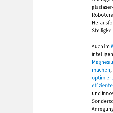
glasfaser
Robotera
Herausfo
Steifigk
Auch im
intellige
Magnesiu
machen
,
optimiert
effizient
und inno
Sondersch
Anregung