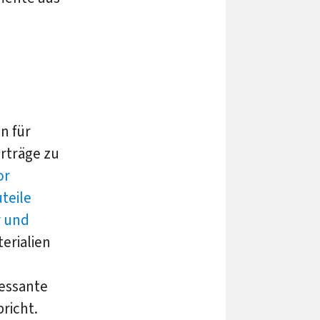
n
n für
orträge zu
or
teile
r und
terialien
ressante
richt.