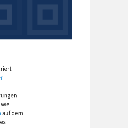
riert
er
erungen
 wie
n
auf dem
hes