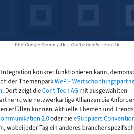
Bild: Google Gemini/stk — Grafik: GeoPattern/stk
 Integration konkret funktionieren kann, demonst
ich der Themenpark
WeP – Wertschöpfungspartn
h
. Dort zeigt die
ContiTech AG
mit ausgewählten
artnern, wie netzwerkartige Allianzen die Anford
en erfüllen können. Aktuelle Themen und Trends
kommunikation 2.0
oder die
eSuppliers Conventio
, wobei jeder Tag ein anderes branchenspezifisc