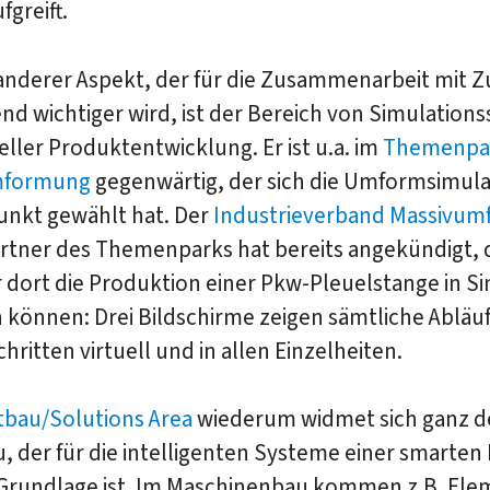
greift.
anderer Aspekt, der für die Zusammenarbeit mit Z
 wichtiger wird, ist der Bereich von Simulations
eller Produktentwicklung. Er ist u.a. im
Themenpa
mformung
gegenwärtig, der sich die Umformsimula
nkt gewählt hat. Der
Industrieverband Massivu
artner des Themenparks hat bereits angekündigt, 
 dort die Produktion einer Pkw-Pleuelstange in S
 können: Drei Bildschirme zeigen sämtliche Abläu
hritten virtuell und in allen Einzelheiten.
tbau/Solutions Area
wiederum widmet sich ganz 
, der für die intelligenten Systeme einer smarten 
 Grundlage ist. Im Maschinenbau kommen z.B. Ele