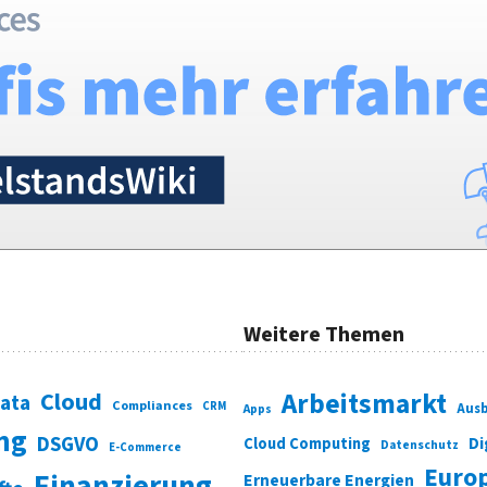
Weitere Themen
Cloud
Arbeitsmarkt
Data
Compliances
CRM
Ausb
Apps
ung
DSGVO
Di
Cloud Computing
Datenschutz
E-Commerce
Euro
Finanzierung
Erneuerbare Energien