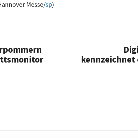
 Hannover Messe/
sp
)
orpommern
Dig
ittsmonitor
kennzeichnet d