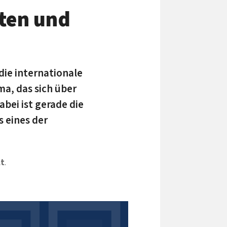
tten und
 die internationale
ma, das sich über
abei ist gerade die
 eines der
lt
.