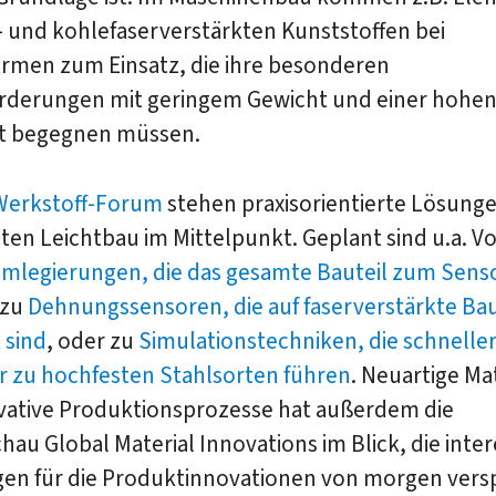
- und kohlefaserverstärkten Kunststoffen bei
rmen zum Einsatz, die ihre besonderen
rderungen mit geringem Gewicht und einer hohe
eit begegnen müssen.
Werkstoff-Forum
stehen praxisorientierte Lösunge
nten Leichtbau im Mittelpunkt. Geplant sind u.a. V
mlegierungen, die das gesamte Bauteil zum Sens
 zu
Dehnungssensoren, die auf faserverstärkte Bau
 sind
, oder zu
Simulationstechniken, die schnelle
er zu hochfesten Stahlsorten führen
. Neuartige Ma
vative Produktionsprozesse hat außerdem die
au Global Material Innovations im Blick, die inte
en für die Produktinnovationen von morgen versp