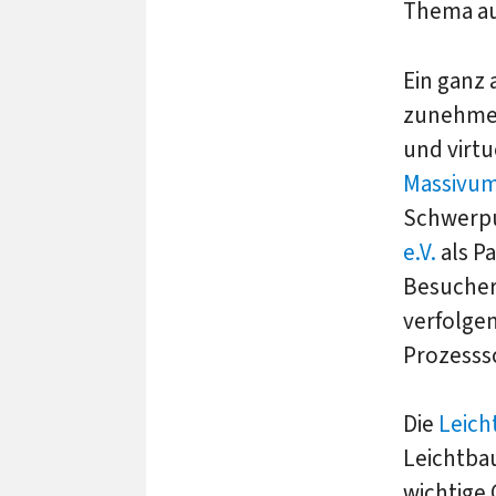
Thema auf
Ein ganz 
zunehmend
und virtu
Massivu
Schwerpu
e.V.
als P
Besucher
verfolgen
Prozesssc
Die
Leich
Leichtbau
wichtige