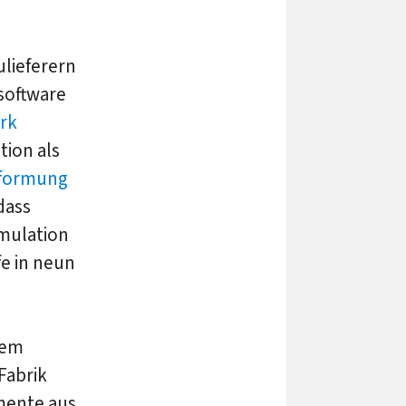
ulieferern
software
rk
tion als
mformung
dass
imulation
fe in neun
dem
Fabrik
mente aus