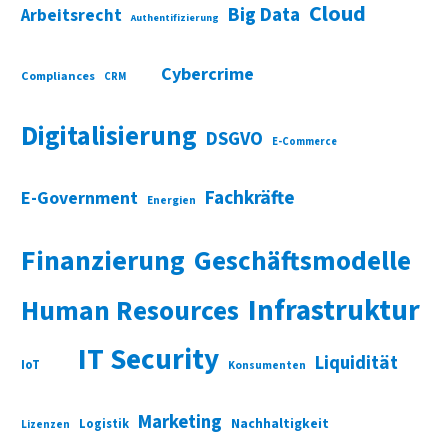
Cloud
Big Data
Arbeitsrecht
Authentifizierung
Cybercrime
Compliances
CRM
Digitalisierung
DSGVO
E-Commerce
Fachkräfte
E-Government
Energien
Finanzierung
Geschäftsmodelle
Infrastruktur
Human Resources
IT Security
Liquidität
IoT
Konsumenten
Marketing
Nachhaltigkeit
Logistik
Lizenzen