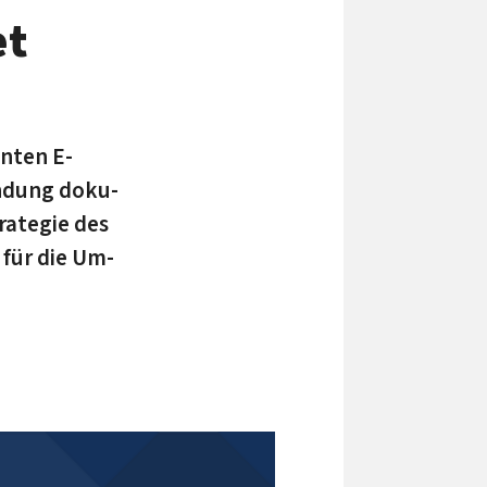
et
nten E-
endung doku­
rategie des
 für die Um­