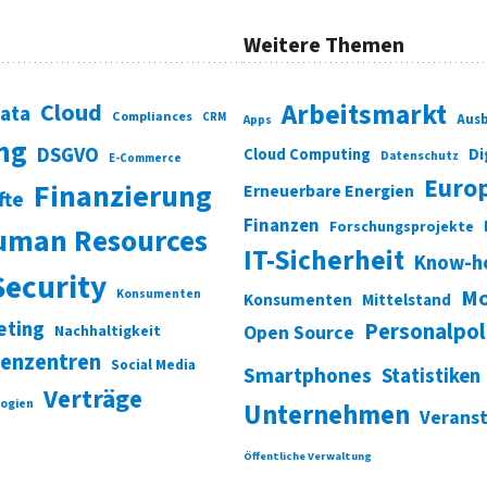
Weitere Themen
Cloud
Arbeitsmarkt
Data
Compliances
CRM
Ausb
Apps
ung
DSGVO
Di
Cloud Computing
Datenschutz
E-Commerce
Euro
Finanzierung
Erneuerbare Energien
fte
Finanzen
Forschungsprojekte
uman Resources
IT-Sicherheit
Know-h
Security
Mo
Konsumenten
Konsumenten
Mittelstand
eting
Personalpol
Open Source
Nachhaltigkeit
enzentren
Social Media
Smartphones
Statistiken
Verträge
ogien
Unternehmen
Verans
Öffentliche Verwaltung