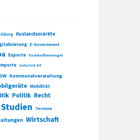
Auslandsmärkte
ildung
gitalisierung
E-Government
pa
Exporte
Fachkräftemangel
Importe
Industrie 4.0
ow
Kommunalverwaltung
bilgeräte
Mobilität
itik
Politik
Recht
Studien
Termine
Wirtschaft
taltungen