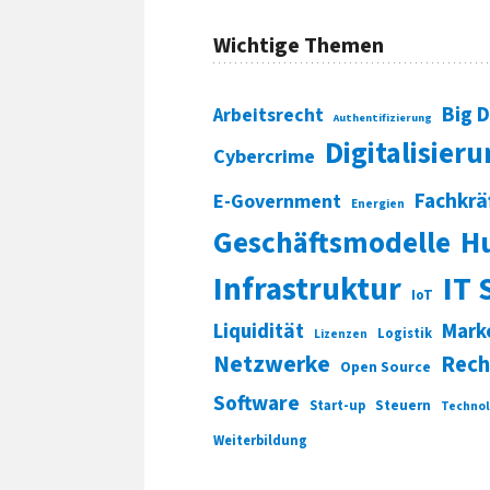
Wichtige Themen
Big 
Arbeitsrecht
Authentifizierung
Digitalisier
Cybercrime
Fachkrä
E-Government
Energien
Geschäftsmodelle
H
Infrastruktur
IT 
IoT
Liquidität
Mark
Logistik
Lizenzen
Netzwerke
Rech
Open Source
Software
Start-up
Steuern
Technol
Weiterbildung