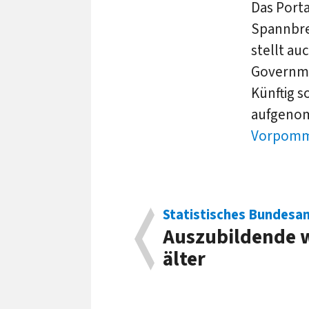
Das Port
Spannbre
stellt au
Governme
Künftig s
aufgenom
Vorpom
Statistisches Bundesa
Auszubildende 
älter