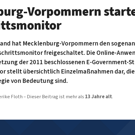
burg-Vorpommern start
ittsmonitor
sland hat Mecklenburg-Vorpommern den sogenan
hritts­monitor freigeschaltet. Die Online-Anw
etzung der 2011 be­schlos­senen E-Government-St
r stellt über­sichtlich Einzel­maßnahmen dar, die
egie von Bedeutung sind.
erike Floth
Dieser Beitrag ist mehr als
13 Jahre alt
.