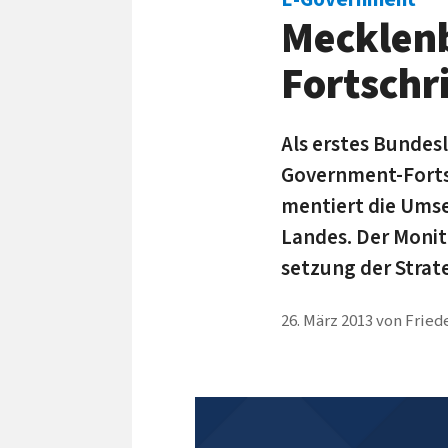
Mecklen
Fortschr
Als erstes Bunde
Government-Fortsc
mentiert die Um­s
Landes. Der Monito
setzung der Strat
26. März 2013
von
Fried