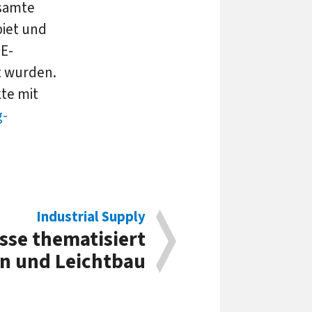
esamte
iet und
 E-
t wurden.
te mit
g-
Industrial Supply
sse thematisiert
en und Leichtbau