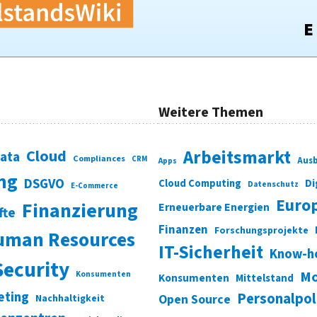
Weitere Themen
Cloud
Arbeitsmarkt
Data
Compliances
CRM
Ausb
Apps
ung
DSGVO
Di
Cloud Computing
Datenschutz
E-Commerce
Euro
Finanzierung
Erneuerbare Energien
fte
Finanzen
Forschungsprojekte
uman Resources
IT-Sicherheit
Know-h
Security
Mo
Konsumenten
Konsumenten
Mittelstand
eting
Personalpol
Open Source
Nachhaltigkeit