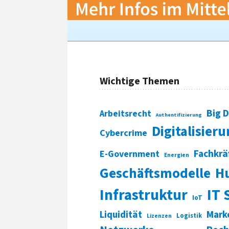
Wichtige Themen
Big 
Arbeitsrecht
Authentifizierung
Digitalisier
Cybercrime
Fachkrä
E-Government
Energien
Geschäftsmodelle
H
Infrastruktur
IT 
IoT
Liquidität
Mark
Logistik
Lizenzen