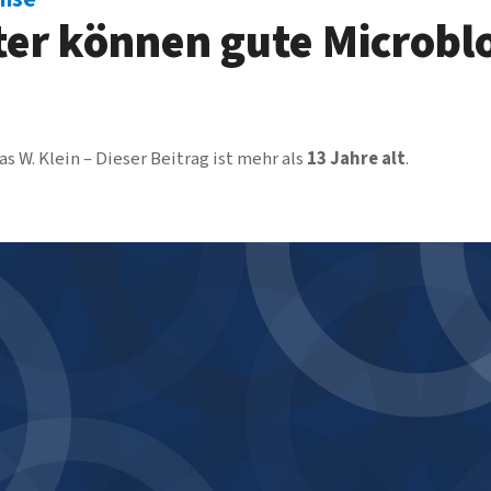
ter können gute Microbl
as W. Klein
Dieser Beitrag ist mehr als
13 Jahre alt
.