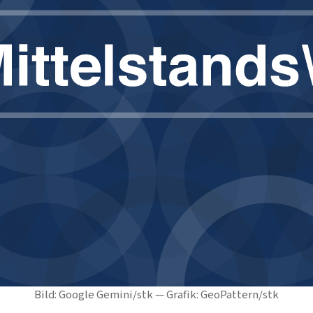
Bild: Google Gemini/stk — Grafik: GeoPattern/stk