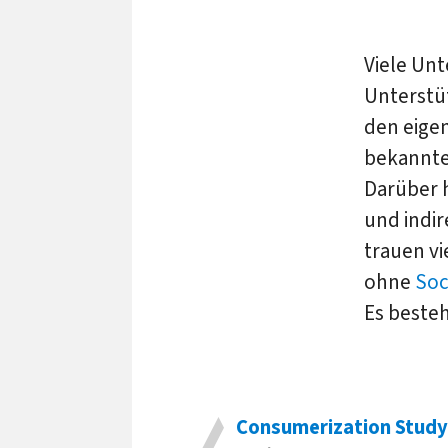
Viele Un
Unterstüt
den eige
bekannte
Darüber h
und indir
trauen vi
ohne
Soc
Es beste
Consumerization Study