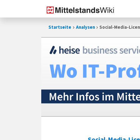
Zum
Startseite
Analysen
Social-Media-Licen
Inhalt
springen
Social-Media-Lic