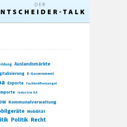
Auslandsmärkte
ildung
gitalisierung
E-Government
pa
Exporte
Fachkräftemangel
Importe
Industrie 4.0
ow
Kommunalverwaltung
bilgeräte
Mobilität
itik
Politik
Recht