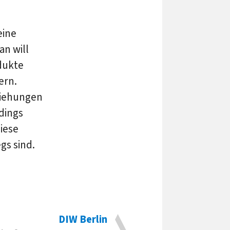
eine
an will
dukte
ern.
ziehungen
dings
iese
gs sind.
DIW Berlin