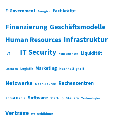
Fachkräfte
E-Government
Energien
Finanzierung
Geschäftsmodelle
Infrastruktur
Human Resources
IT Security
Liquidität
IoT
Konsumenten
Marketing
Nachhaltigkeit
Logistik
Lizenzen
Netzwerke
Rechenzentren
Open Source
Software
Social Media
Start-up
Steuern
Technologien
Verträge
Weiterbildung