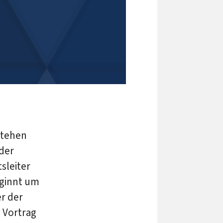
stehen
 der
sleiter
eginnt um
er der
 Vortrag