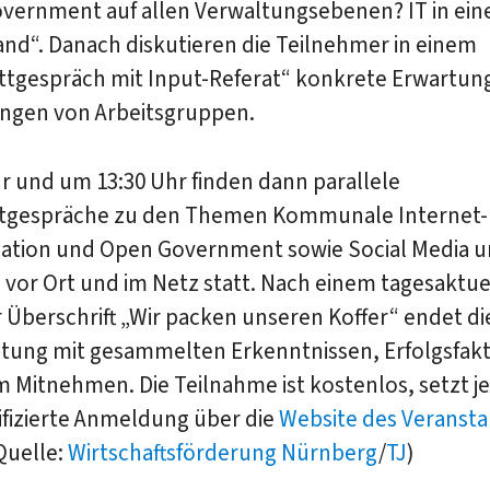
vernment auf allen Verwaltungsebenen? IT in ei
nd“. Danach diskutieren die Teilnehmer in einem
ttgespräch mit Input-Referat“ konkrete Erwartu
ungen von Arbeitsgruppen.
r und um 13:30 Uhr finden dann parallele
tgespräche zu den Themen Kommunale Internet-
ipation und Open Government sowie Social Media 
vor Ort und im Netz statt. Nach einem tagesaktuel
 Überschrift „Wir packen unseren Koffer“ endet di
ltung mit gesammelten Erkenntnissen, Erfolgsfak
 Mitnehmen. Die Teilnahme ist kostenlos, setzt j
ifizierte Anmeldung über die
Website des Veransta
Quelle:
Wirtschaftsförderung Nürnberg
/
TJ
)