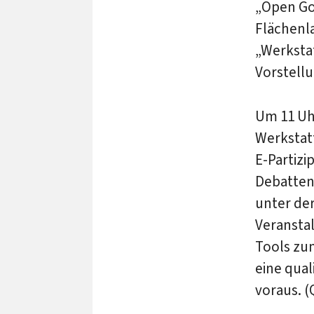
„Open Go
Flächenla
„Werksta
Vorstell
Um 11 Uh
Werkstat
E-Partiz
Debatten 
unter der
Veransta
Tools zum
eine qual
voraus. (