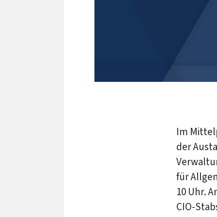
Im Mitte
der Austa
Verwaltun
für Allg
10 Uhr. A
CIO-Stabs