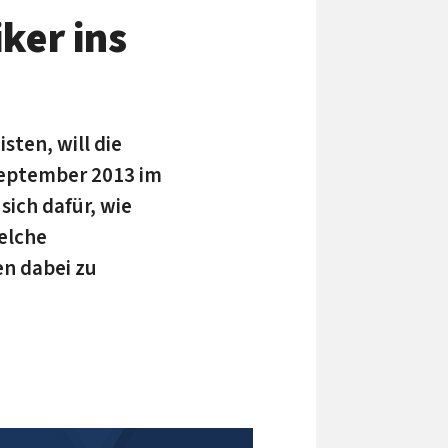
ker ins
sten, will die
September 2013 im
sich dafür, wie
elche
en dabei zu