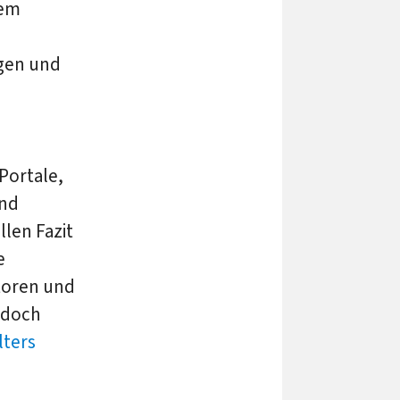
nem
ngen und
Portale,
und
len Fazit
e
toren und
edoch
lters