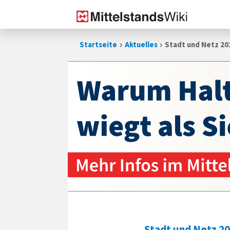
Zum
Startseite
Aktuelles
Stadt und Netz 20
Inhalt
springen
Stadt und Netz 2