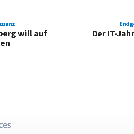
izienz
Endge
erg will auf
Der IT-Jah
len