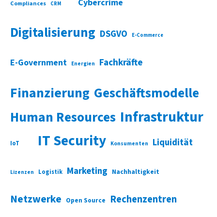
Cybercrime
Compliances
CRM
Digitalisierung
DSGVO
E-Commerce
Fachkräfte
E-Government
Energien
Finanzierung
Geschäftsmodelle
Infrastruktur
Human Resources
IT Security
Liquidität
IoT
Konsumenten
Marketing
Nachhaltigkeit
Logistik
Lizenzen
Netzwerke
Rechenzentren
Open Source