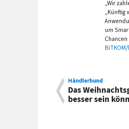
„Wir zah
„Künftig 
Anwendun
um Smart
Chancen 
BITKOM
/
Händlerbund
Das Weihnachtsg
besser sein kön