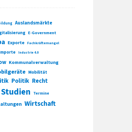
Auslandsmärkte
ildung
gitalisierung
E-Government
pa
Exporte
Fachkräftemangel
Importe
Industrie 4.0
ow
Kommunalverwaltung
bilgeräte
Mobilität
itik
Politik
Recht
Studien
Termine
Wirtschaft
taltungen