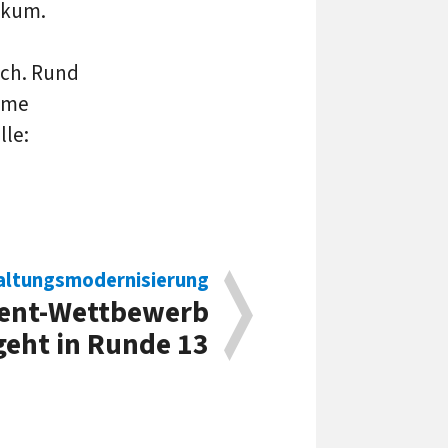
ckum.
ch. Rund
rme
lle:
altungsmodernisierung
ent-Wettbewerb
geht in Runde 13