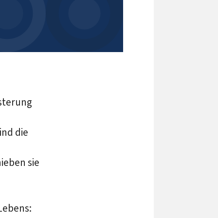
sterung
nd die
ieben sie
Lebens: