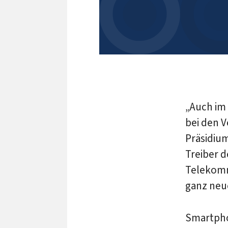
„Auch im
bei den 
Präsidiu
Treiber d
Telekomm
ganz ne
Smartpho