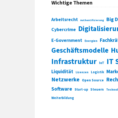
Wichtige Themen
Big 
Arbeitsrecht
Authentifizierung
Digitalisier
Cybercrime
Fachkrä
E-Government
Energien
Geschäftsmodelle
H
Infrastruktur
IT 
IoT
Liquidität
Mark
Logistik
Lizenzen
Netzwerke
Rech
Open Source
Software
Start-up
Steuern
Technol
Weiterbildung