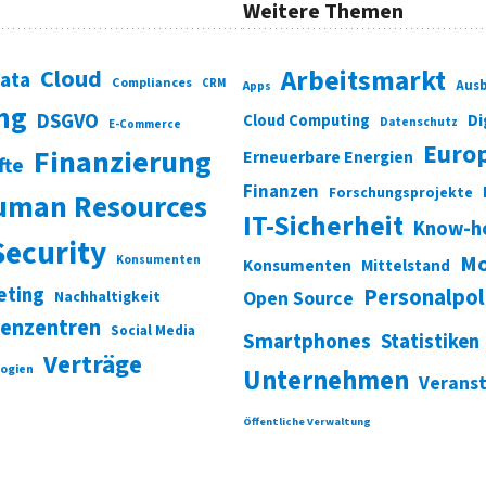
Weitere Themen
Cloud
Arbeitsmarkt
Data
Compliances
CRM
Ausb
Apps
ung
DSGVO
Di
Cloud Computing
Datenschutz
E-Commerce
Euro
Finanzierung
Erneuerbare Energien
fte
Finanzen
Forschungsprojekte
uman Resources
IT-Sicherheit
Know-h
Security
Mo
Konsumenten
Konsumenten
Mittelstand
eting
Personalpol
Open Source
Nachhaltigkeit
enzentren
Social Media
Smartphones
Statistiken
Verträge
ogien
Unternehmen
Verans
Öffentliche Verwaltung