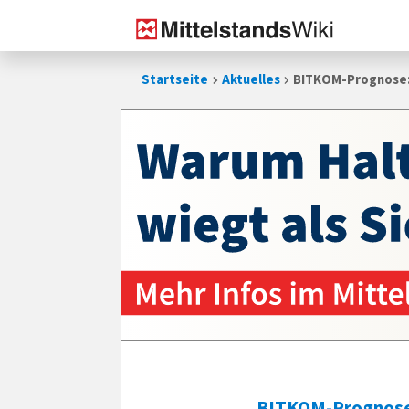
Zum
Startseite
Aktuelles
BITKOM-Prognose: 
Inhalt
springen
BITKOM-Prognos