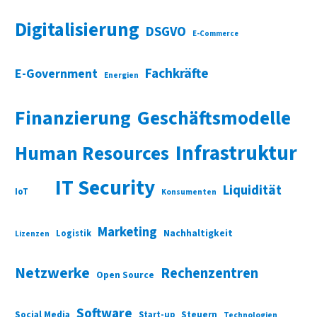
Digitalisierung
DSGVO
E-Commerce
Fachkräfte
E-Government
Energien
Finanzierung
Geschäftsmodelle
Infrastruktur
Human Resources
IT Security
Liquidität
IoT
Konsumenten
Marketing
Nachhaltigkeit
Logistik
Lizenzen
Netzwerke
Rechenzentren
Open Source
Software
Social Media
Start-up
Steuern
Technologien