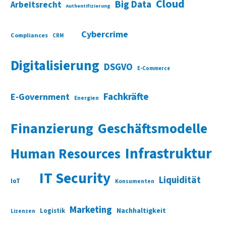
Cloud
Big Data
Arbeitsrecht
Authentifizierung
Cybercrime
Compliances
CRM
Digitalisierung
DSGVO
E-Commerce
Fachkräfte
E-Government
Energien
Finanzierung
Geschäftsmodelle
Infrastruktur
Human Resources
IT Security
Liquidität
IoT
Konsumenten
Marketing
Nachhaltigkeit
Logistik
Lizenzen