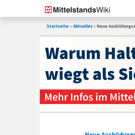
Zum
Startseite
Aktuelles
Neue Ausbildungso
Inhalt
springen
Neue Ausbildung