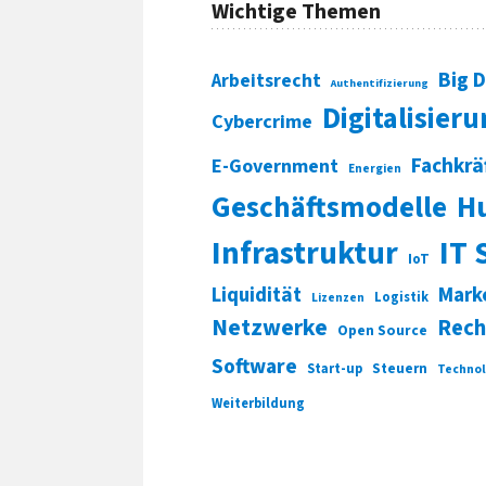
Wichtige Themen
Big 
Arbeitsrecht
Authentifizierung
Digitalisier
Cybercrime
Fachkrä
E-Government
Energien
Geschäftsmodelle
H
Infrastruktur
IT 
IoT
Liquidität
Mark
Logistik
Lizenzen
Netzwerke
Rech
Open Source
Software
Start-up
Steuern
Technol
Weiterbildung