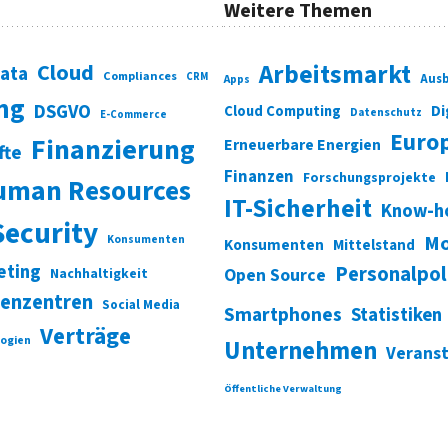
Weitere Themen
Cloud
Arbeitsmarkt
Data
Compliances
CRM
Ausb
Apps
ung
DSGVO
Di
Cloud Computing
Datenschutz
E-Commerce
Euro
Finanzierung
Erneuerbare Energien
fte
Finanzen
Forschungsprojekte
uman Resources
IT-Sicherheit
Know-h
Security
Mo
Konsumenten
Konsumenten
Mittelstand
eting
Personalpol
Open Source
Nachhaltigkeit
enzentren
Social Media
Smartphones
Statistiken
Verträge
ogien
Unternehmen
Verans
Öffentliche Verwaltung