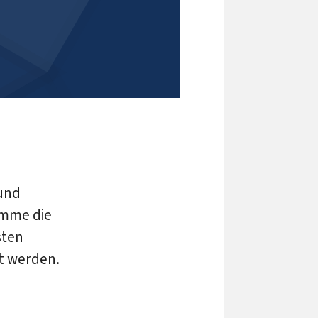
und
omme die
sten
t werden.