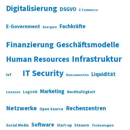
Digitalisierung
DSGVO
E-Commerce
Fachkräfte
E-Government
Energien
Finanzierung
Geschäftsmodelle
Infrastruktur
Human Resources
IT Security
Liquidität
IoT
Konsumenten
Marketing
Nachhaltigkeit
Logistik
Lizenzen
Netzwerke
Rechenzentren
Open Source
Software
Social Media
Start-up
Steuern
Technologien