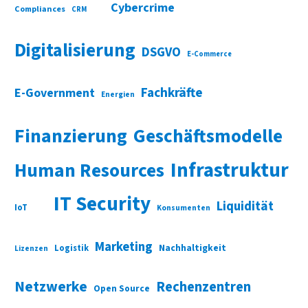
Cybercrime
Compliances
CRM
Digitalisierung
DSGVO
E-Commerce
Fachkräfte
E-Government
Energien
Finanzierung
Geschäftsmodelle
Infrastruktur
Human Resources
IT Security
Liquidität
IoT
Konsumenten
Marketing
Nachhaltigkeit
Logistik
Lizenzen
Netzwerke
Rechenzentren
Open Source