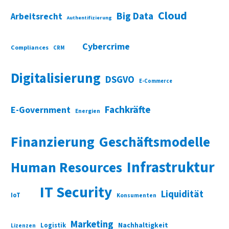
Cloud
Big Data
Arbeitsrecht
Authentifizierung
Cybercrime
Compliances
CRM
Digitalisierung
DSGVO
E-Commerce
Fachkräfte
E-Government
Energien
Finanzierung
Geschäftsmodelle
Infrastruktur
Human Resources
IT Security
Liquidität
IoT
Konsumenten
Marketing
Nachhaltigkeit
Logistik
Lizenzen