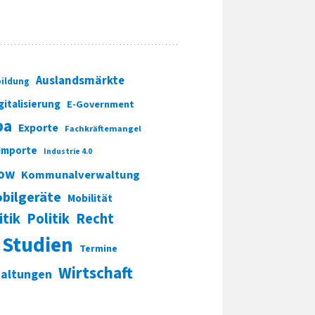
Auslandsmärkte
ildung
gitalisierung
E-Government
pa
Exporte
Fachkräftemangel
Importe
Industrie 4.0
ow
Kommunalverwaltung
bilgeräte
Mobilität
itik
Politik
Recht
Studien
Termine
Wirtschaft
taltungen