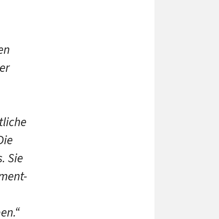
en
er
tliche
Die
. Sie
nment-
en.“