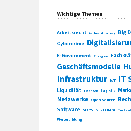
Wichtige Themen
Big 
Arbeitsrecht
Authentifizierung
Digitalisier
Cybercrime
Fachkrä
E-Government
Energien
Geschäftsmodelle
H
Infrastruktur
IT 
IoT
Liquidität
Mark
Logistik
Lizenzen
Netzwerke
Rech
Open Source
Software
Start-up
Steuern
Technol
Weiterbildung