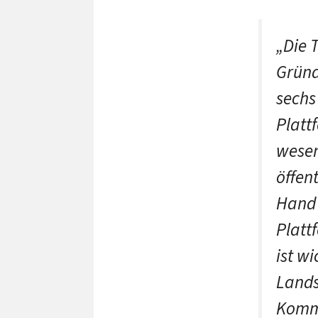
„Die 
Gründ
sechs
Platt
wesen
öffen
Hand
Platt
ist w
Lands
Kommu