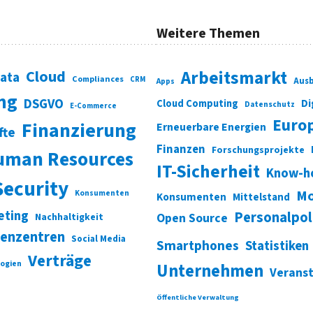
Weitere Themen
Cloud
Arbeitsmarkt
Data
Compliances
CRM
Ausb
Apps
ung
DSGVO
Di
Cloud Computing
Datenschutz
E-Commerce
Euro
Finanzierung
Erneuerbare Energien
fte
Finanzen
Forschungsprojekte
uman Resources
IT-Sicherheit
Know-h
Security
Mo
Konsumenten
Konsumenten
Mittelstand
eting
Personalpol
Open Source
Nachhaltigkeit
enzentren
Social Media
Smartphones
Statistiken
Verträge
ogien
Unternehmen
Verans
Öffentliche Verwaltung