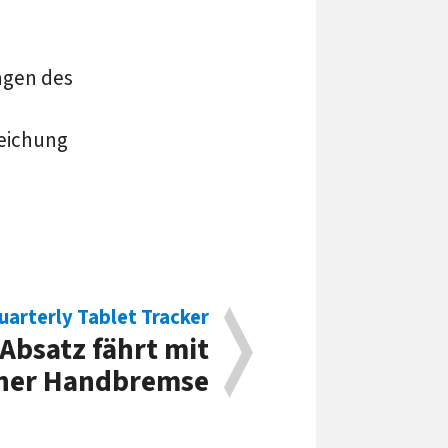
ngen des
reichung
arterly Tablet Tracker
-Absatz fährt mit
ner Handbremse