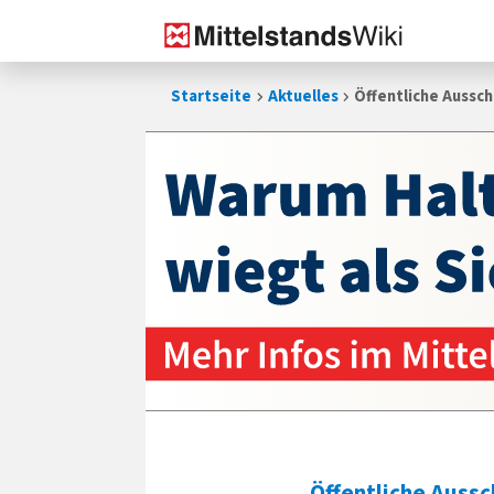
Zum
Startseite
Aktuelles
Öffentliche Aussch
Inhalt
springen
Öffentliche Auss