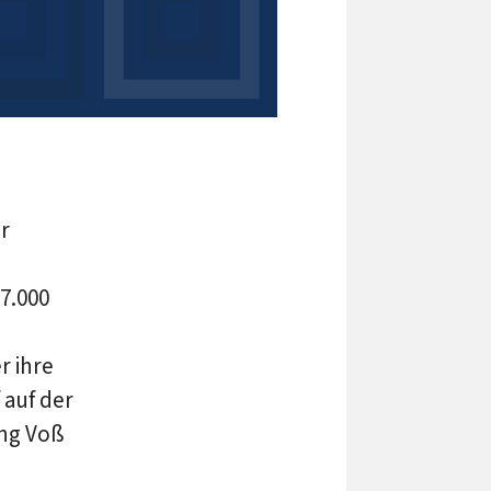
r
7.000
r ihre
 auf der
ang Voß