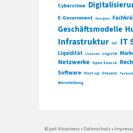
Digitalisier
Cybercrime
Fachkrä
E-Government
Energien
Geschäftsmodelle
H
Infrastruktur
IT 
IoT
Liquidität
Mark
Logistik
Lizenzen
Netzwerke
Rech
Open Source
Software
Start-up
Steuern
Technol
Weiterbildung
just 4 business
Datenschutz
Impress