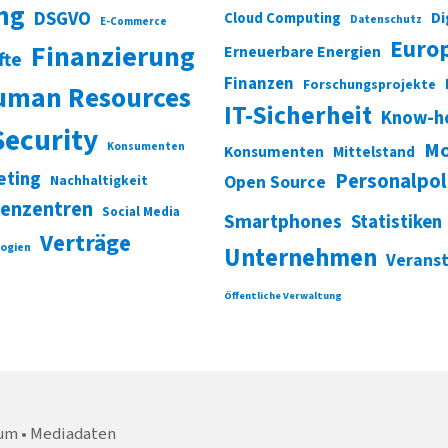
ung
DSGVO
Di
Cloud Computing
Datenschutz
E-Commerce
Euro
Finanzierung
Erneuerbare Energien
fte
Finanzen
Forschungsprojekte
uman Resources
IT-Sicherheit
Know-h
Security
Mo
Konsumenten
Konsumenten
Mittelstand
eting
Personalpol
Open Source
Nachhaltigkeit
enzentren
Social Media
Smartphones
Statistiken
Verträge
ogien
Unternehmen
Verans
Öffentliche Verwaltung
um
Mediadaten