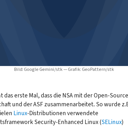
Bild: Google Gemini/stk — Grafik: GeoPattern/stk
cht das erste Mal, dass die NSA mit der Open-Source
haft und der ASF zusammenarbeitet. So wurde z.
vielen
Linux
-Distributionen verwendete
itsframework Security-Enhanced Linux (
SELinux
)