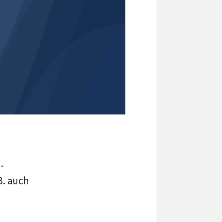
-
B. auch