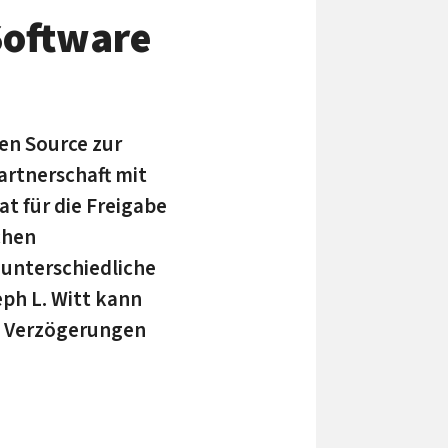
Software
pen Source zur
artnerschaft mit
t für die Freigabe
chen
unterschiedliche
ph L. Witt kann
he Verzögerungen