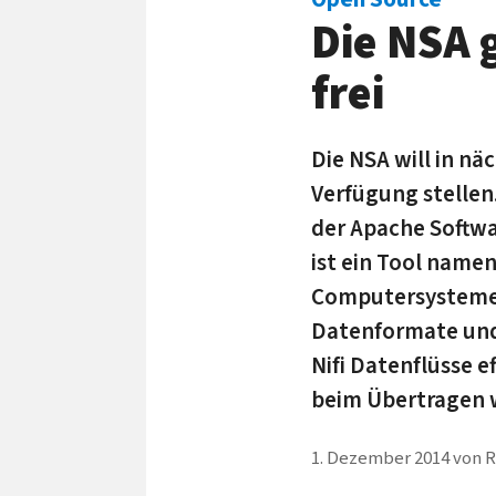
Die NSA 
frei
Die NSA will in nä
Verfügung stellen
der Apache Softwa
ist ein Tool namen
Computersystemen 
Datenformate und
Nifi Datenflüsse e
beim Übertragen w
1. Dezember 2014
von
R