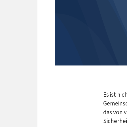
Es ist ni
Gemeinsc
das von 
Sicherhe