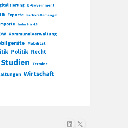
gitalisierung
E-Government
pa
Exporte
Fachkräftemangel
Importe
Industrie 4.0
ow
Kommunalverwaltung
bilgeräte
Mobilität
itik
Politik
Recht
Studien
Termine
Wirtschaft
taltungen
Folgen Sie uns auf LinkedIn
Folgen Sie uns auf X (Twitter)