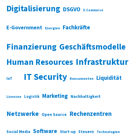
Digitalisierung
DSGVO
E-Commerce
Fachkräfte
E-Government
Energien
Finanzierung
Geschäftsmodelle
Infrastruktur
Human Resources
IT Security
Liquidität
IoT
Konsumenten
Marketing
Nachhaltigkeit
Logistik
Lizenzen
Netzwerke
Rechenzentren
Open Source
Software
Social Media
Start-up
Steuern
Technologien