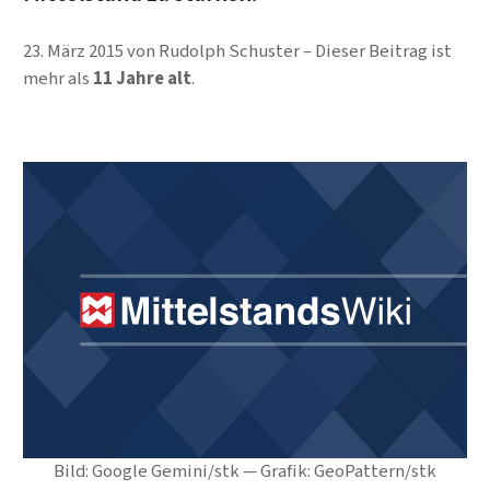
23. März 2015
von
Rudolph Schuster
Dieser Beitrag ist
mehr als
11 Jahre alt
.
Bild: Google Gemini/stk — Grafik: GeoPattern/stk