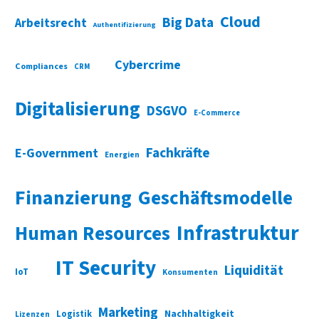
Cloud
Big Data
Arbeitsrecht
Authentifizierung
Cybercrime
Compliances
CRM
Digitalisierung
DSGVO
E-Commerce
Fachkräfte
E-Government
Energien
Finanzierung
Geschäftsmodelle
Infrastruktur
Human Resources
IT Security
Liquidität
IoT
Konsumenten
Marketing
Nachhaltigkeit
Logistik
Lizenzen