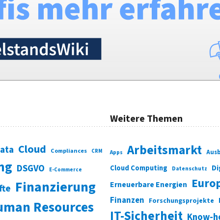
Weitere Themen
Cloud
Arbeitsmarkt
Data
Compliances
CRM
Ausb
Apps
ung
DSGVO
Di
Cloud Computing
Datenschutz
E-Commerce
Euro
Finanzierung
Erneuerbare Energien
fte
Finanzen
Forschungsprojekte
uman Resources
IT-Sicherheit
Know-h