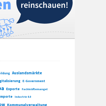
Auslandsmärkte
ildung
gitalisierung
E-Government
pa
Exporte
Fachkräftemangel
Importe
Industrie 4.0
ow
Kommunalverwaltung