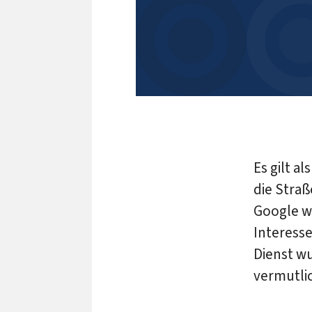
Es gilt a
die Straß
Google wi
Interess
Dienst w
vermutlic