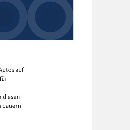
 Autos auf
für
 diesen
n dauern