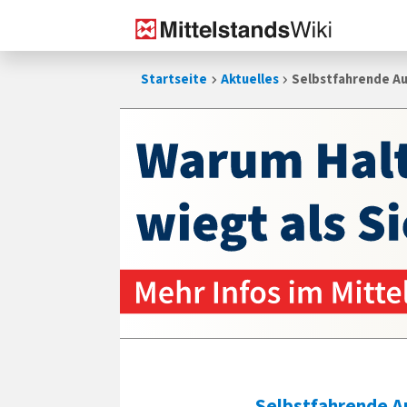
Zum
Startseite
Aktuelles
Selbstfahrende Au
Inhalt
springen
Selbstfahrende A