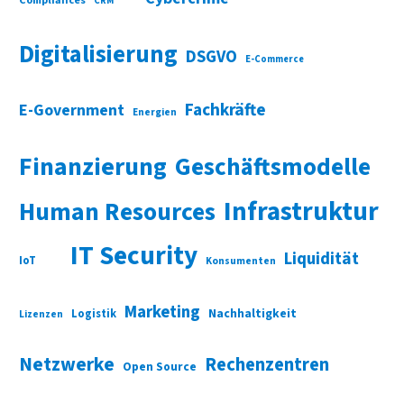
Compliances
CRM
Digitalisierung
DSGVO
E-Commerce
Fachkräfte
E-Government
Energien
Finanzierung
Geschäftsmodelle
Infrastruktur
Human Resources
IT Security
Liquidität
IoT
Konsumenten
Marketing
Nachhaltigkeit
Logistik
Lizenzen
Netzwerke
Rechenzentren
Open Source