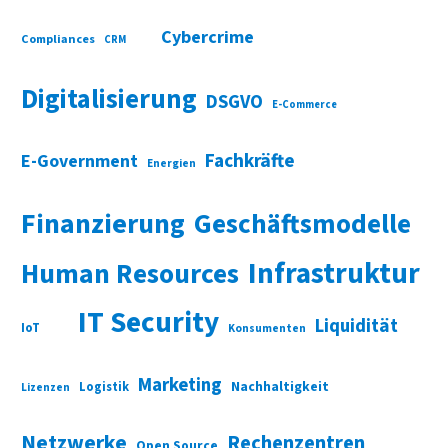
Cybercrime
Compliances
CRM
Digitalisierung
DSGVO
E-Commerce
Fachkräfte
E-Government
Energien
Finanzierung
Geschäftsmodelle
Infrastruktur
Human Resources
IT Security
Liquidität
IoT
Konsumenten
Marketing
Nachhaltigkeit
Logistik
Lizenzen
Netzwerke
Rechenzentren
Open Source