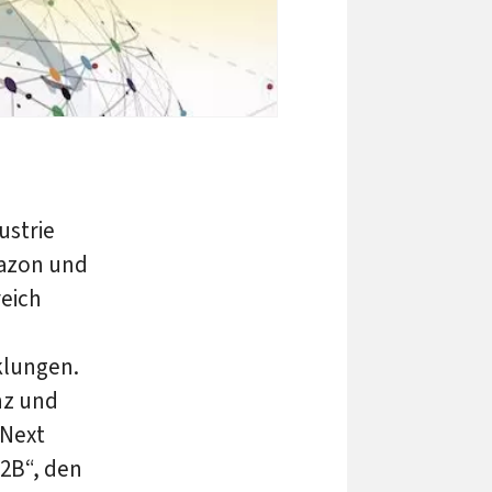
ustrie
mazon und
eich
klungen.
nz und
 Next
2B“, den