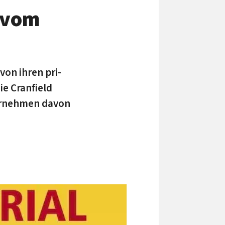
n vom
von ihren pri­
e Cran­field
er­nehmen da­von