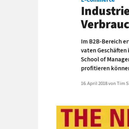
Industrie
Verbrauc
Im B2B-Bereich er­
vaten Ge­schäf­ten
School of Ma­nage­
pro­fi­tie­ren könne
16. April 2018
von
Tim S