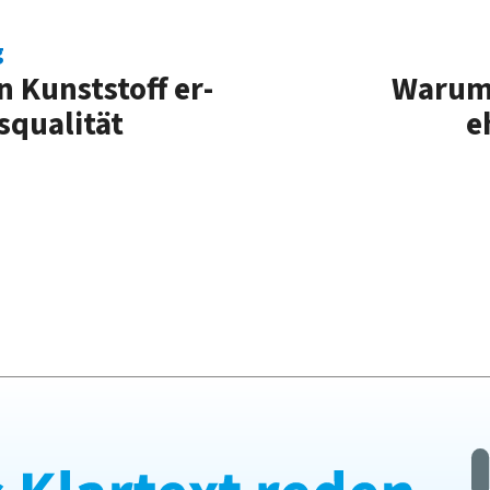
g
 Kunst­stoff er­
Warum 
s­qualität
e