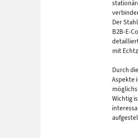
stationä
verbinden
Der Stah
B2B-E-Co
detaillie
mit Echtz
Durch die
Aspekte i
möglichs
Wichtig 
interessa
aufgestel