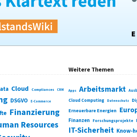
Weitere Themen
Cloud
Arbeitsmarkt
Data
Compliances
CRM
Ausb
Apps
ung
DSGVO
Di
Cloud Computing
Datenschutz
E-Commerce
Euro
Finanzierung
Erneuerbare Energien
fte
Finanzen
Forschungsprojekte
uman Resources
IT-Sicherheit
Know-h