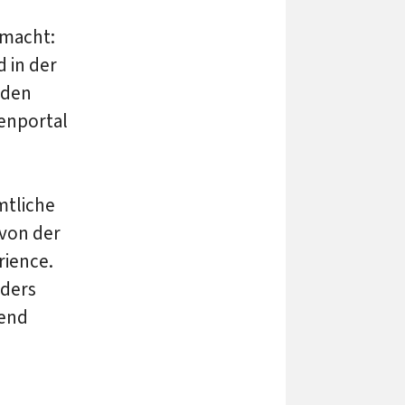
 macht:
d in der
nden
denportal
mtliche
 von der
rience.
nders
tend