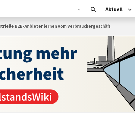
Aktuell
rielle B2B-An­bie­ter ler­nen vom Verbraucher­geschäft