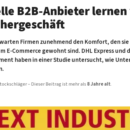
lle B2B-An­bie­ter ler­ne
her­geschäft
warten Fir­men zu­neh­mend den Kom­fort, den sie 
 im E-Com­merce ge­wohnt sind. DHL Express und di
ment haben in einer Stu­die un­ter­sucht, wie Un­t
n.
tockschläger
Dieser Beitrag ist mehr als
8 Jahre alt
.