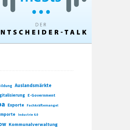
Auslandsmärkte
ildung
gitalisierung
E-Government
pa
Exporte
Fachkräftemangel
Importe
Industrie 4.0
ow
Kommunalverwaltung