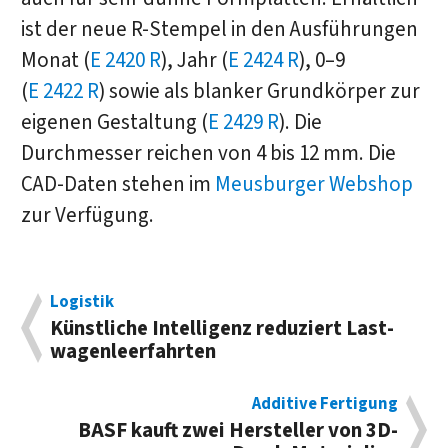
ist der neue R-Stempel in den Ausführungen
Monat (
E 2420 R
), Jahr (
E 2424 R
), 0–9
(
E 2422 R
) sowie als blanker Grundkörper zur
eigenen Gestaltung (
E 2429 R
). Die
Durchmesser reichen von 4 bis 12 mm. Die
CAD-Daten stehen im
Meusburger Webshop
zur Verfügung.
Logistik
Künstliche In­tel­li­genz re­du­ziert Last­
wagen­leerfahrten
Additive Fertigung
BASF kauft zwei Her­steller von 3D-