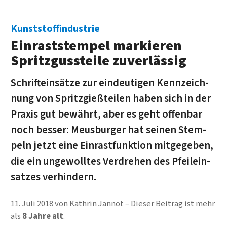
Kunststoffindustrie
Einrast­stempel mar­kie­ren
Spritz­guss­teile zuverlässig
Schrifteinsätze zur ein­deu­ti­gen Kenn­zeich­
nung von Spritz­gieß­teilen haben sich in der
Praxis gut be­währt, aber es geht offen­bar
noch besser: Meus­burger hat seinen Stem­
peln jetzt eine Ein­rast­funk­tion mit­ge­ge­ben,
die ein un­ge­woll­tes Ver­drehen des Pfeil­ein­
satzes verhindern.
11. Juli 2018
von
Kathrin Jannot
Dieser Beitrag ist mehr
als
8 Jahre alt
.