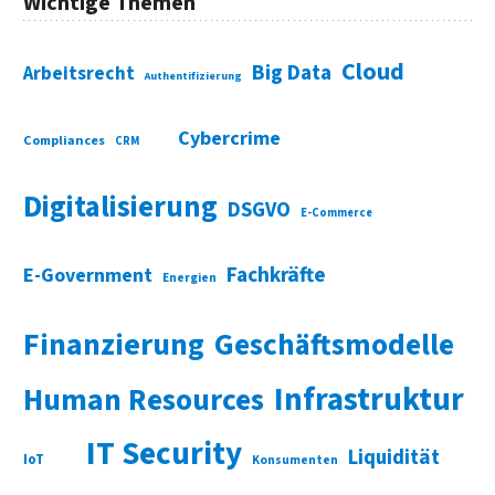
Wichtige Themen
Cloud
Big Data
Arbeitsrecht
Authentifizierung
Cybercrime
Compliances
CRM
Digitalisierung
DSGVO
E-Commerce
Fachkräfte
E-Government
Energien
Finanzierung
Geschäftsmodelle
Infrastruktur
Human Resources
IT Security
Liquidität
IoT
Konsumenten