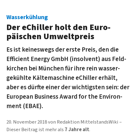
Wasserkühlung
Der eChiller holt den Euro­
päischen Umweltpreis
Es ist keines­wegs der erste Preis, den die
Efficient Energy GmbH (insolvent) aus Feld­
kirchen bei Mün­chen für ihre rein wasser­
gekühl­te Kälte­maschine eChiller er­hält,
aber es dürfte einer der wich­tig­sten sein: der
Euro­pean Busi­ness Award for the En­viron­
ment (EBAE).
20. November 2018
von
Redaktion MittelstandsWiki
Dieser Beitrag ist mehr als
7 Jahre alt
.