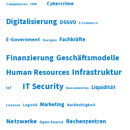
Cybercrime
Compliances
CRM
Digitalisierung
DSGVO
E-Commerce
Fachkräfte
E-Government
Energien
Finanzierung
Geschäftsmodelle
Infrastruktur
Human Resources
IT Security
Liquidität
IoT
Konsumenten
Marketing
Nachhaltigkeit
Logistik
Lizenzen
Netzwerke
Rechenzentren
Open Source