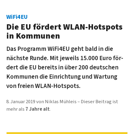
WiFi4EU
Die EU fördert WLAN-Hot­spots
in Kommunen
Das Pro­gramm WiFi4EU geht bald in die
nächste Runde. Mit jeweils 15.000 Euro för­
dert die EU be­reits in über 200 deutschen
Kom­mu­nen die Ein­richtung und War­tung
von freien WLAN-Hotspots.
8. Januar 2019
von
Niklas Mühleis
Dieser Beitrag ist
mehr als
7 Jahre alt
.