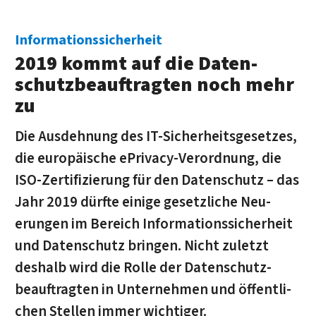
Informationssicherheit
2019 kommt auf die Daten­
schutz­beauf­trag­ten noch mehr
zu
Die Ausdehnung des IT-Sicherheits­gesetzes,
die euro­päische ePrivacy-Ver­ordnung, die
ISO-Zer­ti­fi­zie­rung für den Daten­schutz – das
Jahr 2019 dürfte einige ge­setz­li­che Neu­
erungen im Bereich In­for­ma­tions­sicher­heit
und Daten­schutz bringen. Nicht zu­letzt
deshalb wird die Rolle der Daten­schutz­
beauf­trag­ten in Un­ter­nehmen und öffent­li­
chen Stellen immer wichtiger.