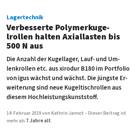
Lagertechnik
Verbesserte Polymer­kuge­
lrollen halten Axial­lasten bis
500 N aus
Die Anzahl der Kugel­lager, Lauf- und Um­
lenk­rollen etc. aus xiro­dur B180 im Port­folio
von igus wächst und wächst. Die jüngste Er­
weite­rung sind neue Kugel­tisch­rollen aus
diesem Hoch­leistungs­kunststoff.
14. Februar 2019
von
Kathrin Jannot
Dieser Beitrag ist
mehr als
7 Jahre alt
.