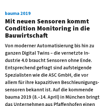
bauma 2019
Mit neuen Sensoren kommt
Condition Moni­toring in die
Bau­wirtschaft
Von moderner Auto­mati­sierung bis hin zu
ganzen Digital Twins – die ver­netzte In­
dustrie 4.0 braucht Sensoren ohne Ende.
Ent­sprechend ge­fragt sind auf­stei­gen­de
Spe­zia­listen wie die ASC GmbH, die vor
allem für ihre kapa­zi­ti­ven Be­schleu­ni­gungs­
sensoren be­kannt ist. Auf die kommende
bauma 2019 (8.–14. April) in München bringt
das Unter­nehmen aus Pfaf­fen­hofen einen