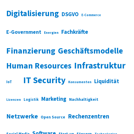
Digitalisierung
DSGVO
E-Commerce
Fachkräfte
E-Government
Energien
Finanzierung
Geschäftsmodelle
Infrastruktur
Human Resources
IT Security
Liquidität
IoT
Konsumenten
Marketing
Nachhaltigkeit
Logistik
Lizenzen
Netzwerke
Rechenzentren
Open Source
Software
Social Media
Start-up
Steuern