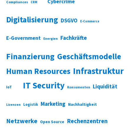
Cybercrime
Compliances
CRM
Digitalisierung
DSGVO
E-Commerce
Fachkräfte
E-Government
Energien
Finanzierung
Geschäftsmodelle
Infrastruktur
Human Resources
IT Security
Liquidität
IoT
Konsumenten
Marketing
Nachhaltigkeit
Logistik
Lizenzen
Netzwerke
Rechenzentren
Open Source