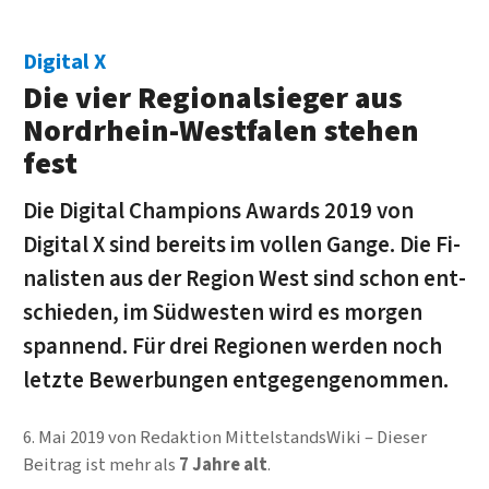
Digital X
Die vier Regional­sieger aus
Nord­rhein-West­falen stehen
fest
Die Digital Champions Awards 2019 von
Digital X sind bereits im vollen Gange. Die Fi­
na­listen aus der Re­gion West sind schon ent­
schie­den, im Süd­westen wird es morgen
span­nend. Für drei Re­gio­nen werden noch
letzte Be­wer­bun­gen ent­gegen­genommen.
6. Mai 2019
von
Redaktion MittelstandsWiki
Dieser
Beitrag ist mehr als
7 Jahre alt
.