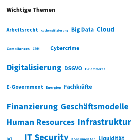
Wichtige Themen
Cloud
Big Data
Arbeitsrecht
Authentifizierung
Cybercrime
Compliances
CRM
Digitalisierung
DSGVO
E-Commerce
Fachkräfte
E-Government
Energien
Finanzierung
Geschäftsmodelle
Infrastruktur
Human Resources
IT Security
Liquidität
IoT
Konsumenten