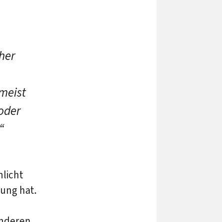
eher
 meist
 oder
“
hlicht
nung hat.
anderen