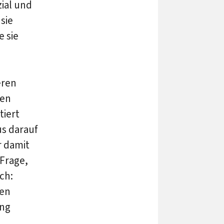
ial und
sie
 sie
eren
ten
tiert
s darauf
r damit
 Frage,
ich:
hen
ung