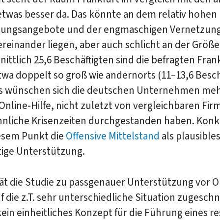
etwas besser da. Das könnte an dem relativ hohen
tungsangebote und der engmaschigen Vernetzun
einander liegen, aber auch schlicht an der Größe:
ittlich 25,6 Beschäftigten sind die befragten Fran
wa doppelt so groß wie andernorts (11–13,6 Beschä
gs wünschen sich die deutschen Unternehmen me
Online-Hilfe, nicht zuletzt von vergleichbaren Fir
hnliche Krisenzeiten durchgestanden haben. Konkr
iesem Punkt die
Offensive Mittelstand
als plausible
tige Unterstützung.
rät die Studie zu passgenauer Unterstützung vor Or
uf die z.T. sehr unterschiedliche Situation zugeschni
 kein einheitliches Konzept für die Führung eines re