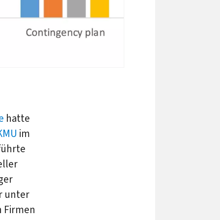
e
hatte
KMU
im
führte
ller
ger
r unter
n Firmen