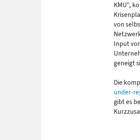
KMU“, ko
Krisenpla
von selbs
Netzwerk
Input von
Unternehm
geneigt 
Die komp
under-re
gibt es b
Kurzzus