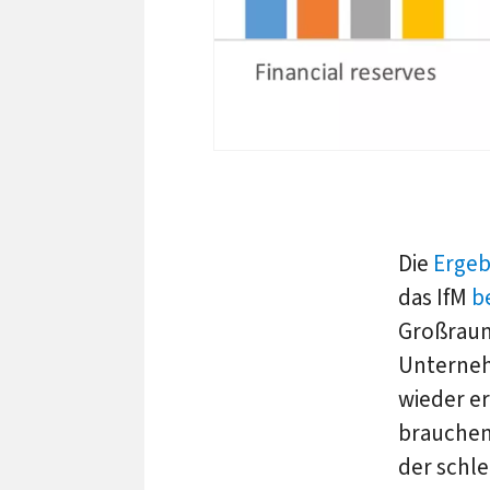
Die
Ergeb
das IfM
b
Großraum
Unternehm
wieder e
brauchen
der schl