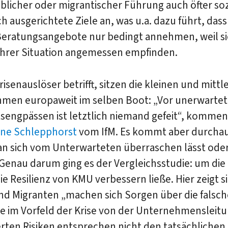
blicher oder migrantischer Führung auch öfter soz
h ausgerichtete Ziele an, was u.a. dazu führt, dass 
Beratungsangebote nur bedingt annehmen, weil sie
 ihrer Situation angemessen empfinden.
risenauslöser betrifft, sitzen die kleinen und mittl
men europaweit im selben Boot: „Vor unerwarte
tsengpässen ist letztlich niemand gefeit“, kommen
ne Schlepphorst
vom IfM. Es kommt aber durchau
an sich vom Unterwarteten überraschen lässt ode
Genau darum ging es der Vergleichsstudie: um die
die Resilienz von KMU verbessern ließe. Hier zeigt s
nd Migranten „machen sich Sorgen über die falsc
ie im Vorfeld der Krise von der Unternehmensleit
ierten Risiken entsprechen nicht den tatsächlichen