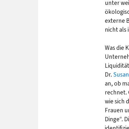
unter wei
ökologisc
externe 
nicht als
Was die K
Unterneh
Liquiditä
Dr.
Susan
an, ob m
rechnet. 
wie sich 
Frauen u
Dinge“. D
identifiz