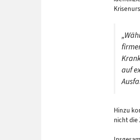
Krisenur
„Währ
firme
Krank
auf e
Ausfa
Hinzu kom
nicht die
Insgesam