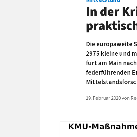
In der K
praktisc
Die europaweite S
2975 kleine und m
furt am Main nach
feder­führenden En
Mittel­stands­fors
19. Februar 2020
von
Re