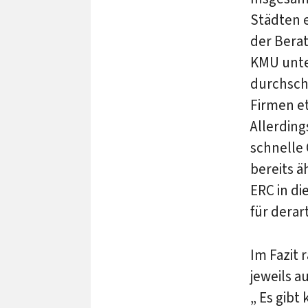
Städten 
der Bera
KMU unter
durchschn
Firmen et
Allerdin
schnelle 
bereits ä
ERC in d
für derar
Im Fazit 
jeweils a
„ Es gibt