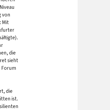
 Niveau
g von
 Mit
kfurter
ftigte).
hr
men, die
et sieht
s Forum
t, die
tten ist.
silienten