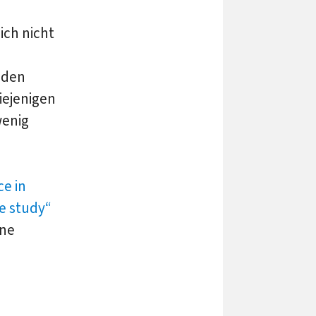
ich nicht
 den
iejenigen
wenig
ce in
e study“
ine