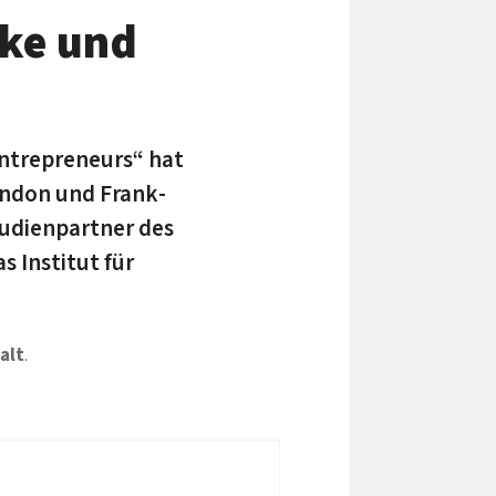
rke und
ntre­preneurs“ hat
ondon und Frank­
udien­partner des
s Institut für
alt
.