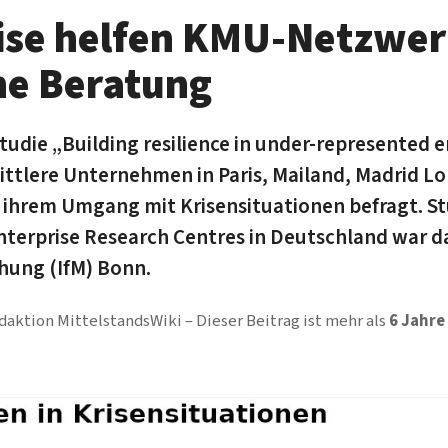
rise helfen KMU-Netz­we
he Beratung
tudie „Building resilience in under-represented e
ittlere Unter­nehmen in Paris, Mailand, Madrid L
 ihrem Um­gang mit Krisen­situationen befragt. St
ter­prise Research Centres in Deutsch­land war da
chung (IfM) Bonn.
daktion MittelstandsWiki
Dieser Beitrag ist mehr als
6 Jahre 